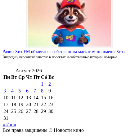
Радио Хит FM обзавелось собственным маскотом по имени Хитч
Впереди у персонажа участие в проектах и собственные истории, которые …
Август 2026
Пн
Вт
Ср
Чт
Пт
Сб
Вс
1
2
3
4
5
6
7
8
9
10
11
12
13
14
15
16
17
18
19
20
21
22
23
24
25
26
27
28
29
30
31
« Июл
Все права защищены © Новости кино