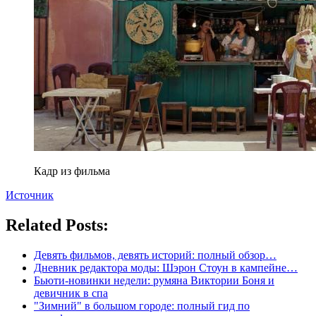
Кадр из фильма
Источник
Related Posts:
Девять фильмов, девять историй: полный обзор…
Дневник редактора моды: Шэрон Стоун в кампейне…
Бьюти-новинки недели: румяна Виктории Боня и
девичник в спа
"Зимний" в большом городе: полный гид по