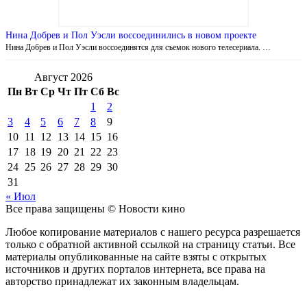
Нина Добрев и Пол Уэсли воссоединились в новом проекте
Нина Добрев и Пол Уэсли воссоединятся для съемок нового телесериала. …
Август 2026
Пн
Вт
Ср
Чт
Пт
Сб
Вс
1
2
3
4
5
6
7
8
9
10
11
12
13
14
15
16
17
18
19
20
21
22
23
24
25
26
27
28
29
30
31
« Июл
Все права защищены © Новости кино
Любое копирование материалов с нашего ресурса разрешается
только с обратной активной ссылкой на страницу статьи. Все
материалы опубликованные на сайте взяты с открытых
источников и других порталов интернета, все права на
авторство принадлежат их законным владельцам.