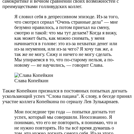
самокритике и вечном сравнении своих возможностей с
преимуществами голливудских коллег.
Я словил себя в депрессивном эпизоде. Из-за того,
что смотрел сериал “Очень странные дела” — мне
безумно нравилось, а потом приехал на смену,
смотрю и такой: что мы тут делаем? Когда я вижу,
как может быть, как можно снимать, у меня
начинается в голове: это из-за нехватки денег или
из-за неумения, или из-за чего? Я хочу так же, а
так же не могу. Сижу и ничего не могу сделать.
Мы упираемся в то, что по-старому нельзя, а по-
новому — не научились, — говорит Слава.
Слава Копейкин
Также Копейкин признался в постоянных попытках догнать
ускользающий успех “Слова пацана”. К слову, в беседе принял
участие коллега Копейкина по сериалу Лев Зулькарнаев.
Мои последние три года — попытки догнать тот
успех, который мы совершили. Неосознанно. Я
понимаю, что его не повторить, я понимаю, что и
не нужно повторять. Но ты всё время думаешь о
том, что нужно догнать самого себя. Из-за этого