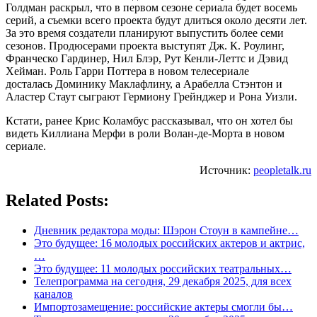
Голдман раскрыл, что в первом сезоне сериала будет восемь
серий, а съемки всего проекта будут длиться около десяти лет.
За это время создатели планируют выпустить более семи
сезонов. Продюсерами проекта выступят Дж. К. Роулинг,
Франческо Гардинер, Нил Блэр, Рут Кенли-Леттс и Дэвид
Хейман. Роль Гарри Поттера в новом телесериале
досталась Доминику Маклафлину, а Арабелла Стэнтон и
Аластер Стаут сыграют Гермиону Грейнджер и Рона Уизли.
Кстати, ранее Крис Коламбус рассказывал, что он хотел бы
видеть Киллиана Мерфи в роли Волан-де-Морта в новом
сериале.
Источник:
peopletalk.ru
Related Posts:
Дневник редактора моды: Шэрон Стоун в кампейне…
Это будущее: 16 молодых российских актеров и актрис,
…
Это будущее: 11 молодых российских театральных…
Телепрограмма на сегодня, 29 декабря 2025, для всех
каналов
Импортозамещение: российские актеры смогли бы…