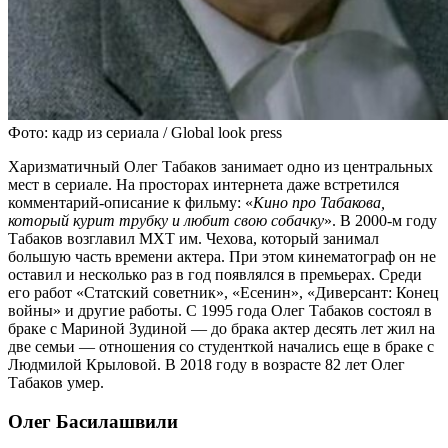
Фото: кадр из сериала / Global look press
Харизматичный Олег Табаков занимает одно из центральных
мест в сериале. На просторах интернета даже встретился
комментарий-описание к фильму: «
Кино про Табакова,
который курит трубку и любит свою собачку
». В 2000-м году
Табаков возглавил МХТ им. Чехова, который занимал
большую часть времени актера. При этом кинематограф он не
оставил и несколько раз в год появлялся в премьерах. Среди
его работ «Статский советник», «Есенин», «Диверсант: Конец
войны» и другие работы. С 1995 года Олег Табаков состоял в
браке с Мариной Зудиной — до брака актер десять лет жил на
две семьи — отношения со студенткой начались еще в браке с
Людмилой Крыловой. В 2018 году в возрасте 82 лет Олег
Табаков умер.
Олег Басилашвили