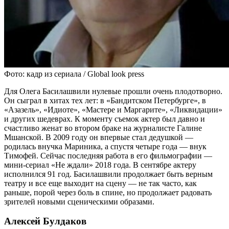
Фото: кадр из сериала / Global look press
Для Олега Басилашвили нулевые прошли очень плодотворно.
Он сыграл в хитах тех лет: в «Бандитском Петербурге», в
«Азазель», «Идиоте», «Мастере и Маргарите», «Ликвидации»
и других шедеврах. К моменту съемок актер был давно и
счастливо женат во втором браке на журналисте Галине
Мшанской. В 2009 году он впервые стал дедушкой —
родилась внучка Мариника, а спустя четыре года — внук
Тимофей. Сейчас последняя работа в его фильмографии —
мини-сериал «Не ждали» 2018 года. В сентябре актеру
исполнился 91 год. Басилашвили продолжает быть верным
театру и все еще выходит на сцену — не так часто, как
раньше, порой через боль в спине, но продолжает радовать
зрителей новыми сценическими образами.
Алексей Булдаков