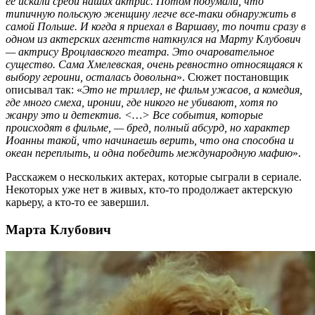
ее искали среди наших актрис. Потом подумали, что
типичную польскую женщину легче все-таки обнаружить в
самой Польше. И когда я приехал в Варшаву, то почти сразу в
одном из актерских агентств наткнулся на Марту Клубович
— актрису Вроцлавского театра. Это очаровательное
существо. Сама Хмелевская, очень ревностно относящаяся к
выбору героини, осталась довольна
». Сюжет постановщик
описывал так: «
Это не триллер, не фильм ужасов, а комедия,
где много смеха, иронии, где никого не убивают, хотя по
жанру это и детектив. <…> Все события, которые
происходят в фильме, — бред, полный абсурд, но характер
Иоанны такой, что начинаешь верить, что она способна и
океан переплыть, и одна победить международную мафию
».
Расскажем о нескольких актерах, которые сыграли в сериале.
Некоторых уже нет в живых, кто-то продолжает актерскую
карьеру, а кто-то ее завершил.
Марта Клубович