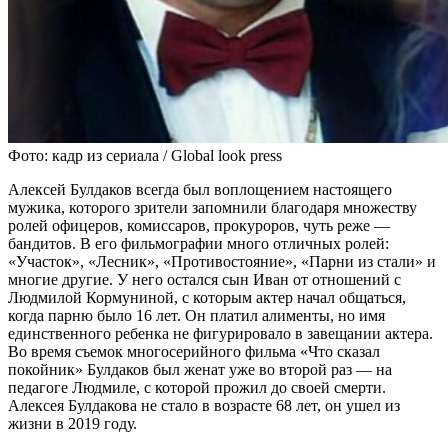
Фото: кадр из сериала / Global look press
Алексей Булдаков всегда был воплощением настоящего
мужика, которого зрители запомнили благодаря множеству
ролей офицеров, комиссаров, прокуроров, чуть реже —
бандитов. В его фильмографии много отличных ролей:
«Участок», «Лесник», «Противостояние», «Парни из стали» и
многие другие. У него остался сын Иван от отношений с
Людмилой Кормуниной, с которым актер начал общаться,
когда парню было 16 лет. Он платил алименты, но имя
единственного ребенка не фигурировало в завещании актера.
Во время съемок многосерийного фильма «Что сказал
покойник» Булдаков был женат уже во второй раз — на
педагоге Людмиле, с которой прожил до своей смерти.
Алексея Булдакова не стало в возрасте 68 лет, он ушел из
жизни в 2019 году.