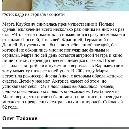
Фото: кадр из сериала / соцсети
Марта Клубович снималась преимущественно в Польше,
сделав исключение всего несколько раз: одним из них как раз
стал «Что сказал покойник», снимавшийся сразу несколькими
странами: Россией, Польшей, Францией, Германией и
Данией. В нулевых она была востребованной звездой, без
которой не обходились многие популярные фильмы и
сериалы. Марта по сей день остается актрисой театра и кино,
пишет стихи, переводит пьесы с немецкого языка. После
развода с австрийским мужем она вернулась в Варшаву, где к
тому моменту интерес к ней упал. В 2002 году Марта
встретила режиссера Фреда Апке, с которым обрела женское
счастье. Детей у нее нет. Актриса жалеет об этом, но
успокаивает себя: «
Я не настолько выдающийся человек,
чтобы обязательно оставить потомство
». Тем более что
Марта верит, что после себя оставит свои книги, переводы и
множество прекрасных театральных и киноролей. Сейчас ей
62 года.
Олег Табаков