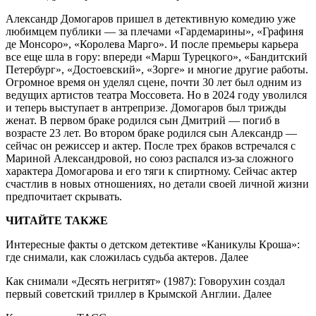
Александр Домогаров пришел в детективную комедию уже
любимцем публики — за плечами «Гардемарины», «Графиня
де Монсоро», «Королева Марго». И после премьеры карьера
все еще шла в гору: впереди «Марш Турецкого», «Бандитский
Петербург», «Достоевский», «Зорге» и многие другие работы.
Огромное время он уделял сцене, почти 30 лет был одним из
ведущих артистов театра Моссовета. Но в 2024 году уволился
и теперь выступает в антрепризе. Домогаров был трижды
женат. В первом браке родился сын Дмитрий — погиб в
возрасте 23 лет. Во втором браке родился сын Александр —
сейчас он режиссер и актер. После трех браков встречался с
Мариной Александровой, но союз распался из-за сложного
характера Домогарова и его тяги к спиртному. Сейчас актер
счастлив в новых отношениях, но детали своей личной жизни
предпочитает скрывать.
ЧИТАЙТЕ ТАКЖЕ
Интересные факты о детском детективе «Каникулы Кроша»:
где снимали, как сложилась судьба актеров. Далее
Как снимали «Десять негритят» (1987): Говорухин создал
первый советский триллер в Крымской Англии. Далее