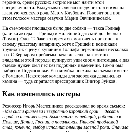
героиню, среди русских актрис не мог найти этой
специфичности. Выдумывать «велосипед» не стал и взял на
главную женскую роль Марту Клубович. Говорит она при
этом голосом мастера озвучки Марии Овчинниковой.
На съемочной площадке было две собаки — такса Голиаф
(кличка актера — Гриша) и милейший датский дог Бернар
(Роман). Олег Табаков за время съемок очень прикипел к
своему ушастому напарнику, хотя с Гришей и возникали
трудности: сцену с купанием Голиафа переснимали несколько
раз. С Бернаром проблемы начались еще на кастинге:
владельцы этой породы купируют уши своим питомцам, а для
съемок нужен был пес без подобных изменений. Такой был
найден в Подмосковье. Его хозяйка поехала на съемки вместе
с Романом. Некоторые команды для здоровяка давались из
камина — туда спрятался дрессировщик Виктор Зуйков.
Как изменились актеры
Режиссер Игорь Масленников рассказывал во время съемок:
«
Мы сняли фильм за невероятно короткий срок — десять
серий за пять месяцев. Было много экспедиций, работали в
Польше, Дании, Греции, в павильонах. Главной проблемой
стал, конечно, выбор исполнительницы главной роли. Сначала