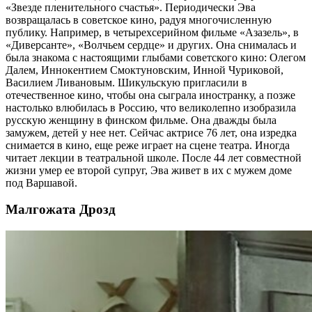
«Звезде пленительного счастья». Периодически Эва
возвращалась в советское кино, радуя многочисленную
публику. Например, в четырехсерийном фильме «Азазель», в
«Диверсанте», «Волчьем сердце» и других. Она снималась и
была знакома с настоящими глыбами советского кино: Олегом
Далем, Иннокентием Смоктуновским, Инной Чуриковой,
Василием Ливановым. Шикульскую пригласили в
отечественное кино, чтобы она сыграла иностранку, а позже
настолько влюбилась в Россию, что великолепно изобразила
русскую женщину в финском фильме. Она дважды была
замужем, детей у нее нет. Сейчас актрисе 76 лет, она изредка
снимается в кино, еще реже играет на сцене театра. Иногда
читает лекции в театральной школе. После 44 лет совместной
жизни умер ее второй супруг, Эва живет в их с мужем доме
под Варшавой.
Малгожата Дрозд