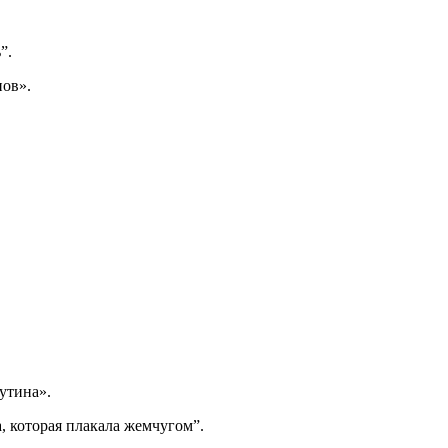
”.
ов».
утина».
которая плакала жемчугом”.