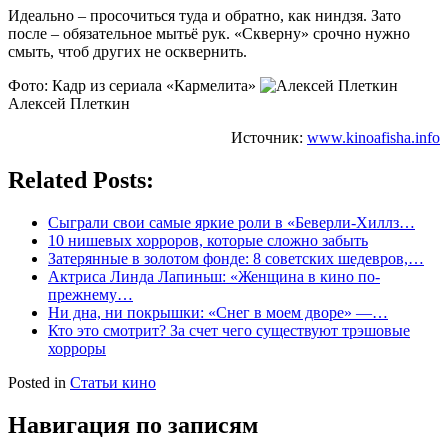
Идеально – просочиться туда и обратно, как ниндзя. Зато
после – обязательное мытьё рук. «Скверну» срочно нужно
смыть, чтоб других не осквернить.
Фото: Кадр из сериала «Кармелита»
Алексей Плеткин
Источник:
www.kinoafisha.info
Related Posts:
Сыграли свои самые яркие роли в «Беверли-Хиллз…
10 нишевых хорроров, которые сложно забыть
Затерянные в золотом фонде: 8 советских шедевров,…
Актриса Линда Лапиньш: «Женщина в кино по-
прежнему…
Ни дна, ни покрышки: «Снег в моем дворе» —…
Кто это смотрит? За счет чего существуют трэшовые
хорроры
Posted in
Статьи кино
Навигация по записям