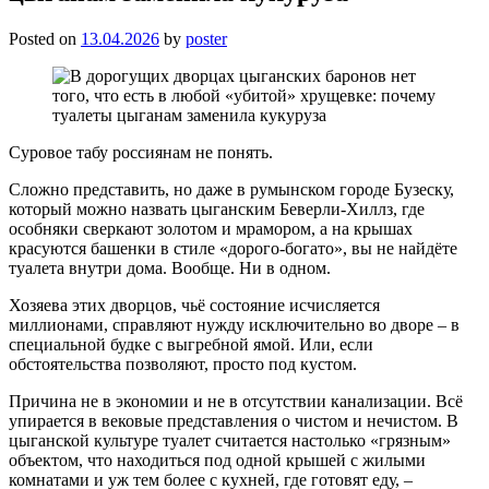
Posted on
13.04.2026
by
poster
Суровое табу россиянам не понять.
Сложно представить, но даже в румынском городе Бузеску,
который можно назвать цыганским Беверли-Хиллз, где
особняки сверкают золотом и мрамором, а на крышах
красуются башенки в стиле «дорого-богато», вы не найдёте
туалета внутри дома. Вообще. Ни в одном.
Хозяева этих дворцов, чьё состояние исчисляется
миллионами, справляют нужду исключительно во дворе – в
специальной будке с выгребной ямой. Или, если
обстоятельства позволяют, просто под кустом.
Причина не в экономии и не в отсутствии канализации. Всё
упирается в вековые представления о чистом и нечистом. В
цыганской культуре туалет считается настолько «грязным»
объектом, что находиться под одной крышей с жилыми
комнатами и уж тем более с кухней, где готовят еду, –