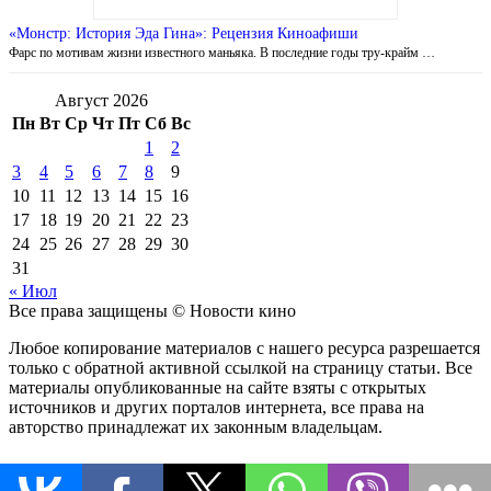
«Монстр: История Эда Гина»: Рецензия Киноафиши
Фарс по мотивам жизни известного маньяка. В последние годы тру-крайм …
Август 2026
Пн
Вт
Ср
Чт
Пт
Сб
Вс
1
2
3
4
5
6
7
8
9
10
11
12
13
14
15
16
17
18
19
20
21
22
23
24
25
26
27
28
29
30
31
« Июл
Все права защищены © Новости кино
Любое копирование материалов с нашего ресурса разрешается
только с обратной активной ссылкой на страницу статьи. Все
материалы опубликованные на сайте взяты с открытых
источников и других порталов интернета, все права на
авторство принадлежат их законным владельцам.