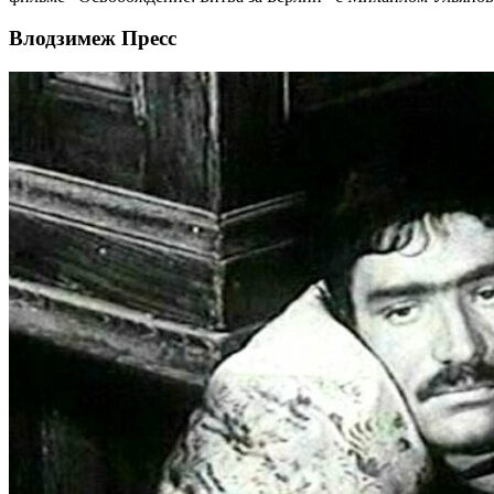
Влодзимеж Пресс