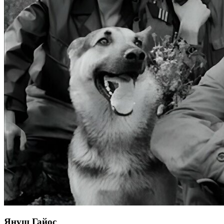
Януш Гайос