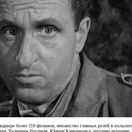
карьере более 110 фильмов, множество главных ролей в польских
вым, Валерием Носиком, Юрием Каморным и другими актерами.