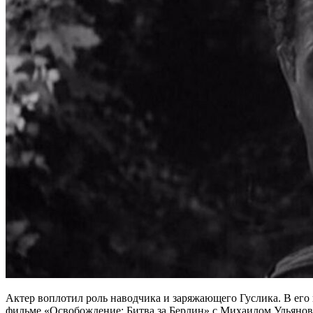
Актер воплотил роль наводчика и заряжающего Гуслика. В его 
фильме «Освобождение: Битва за Берлин» с Михаилом Ульяно