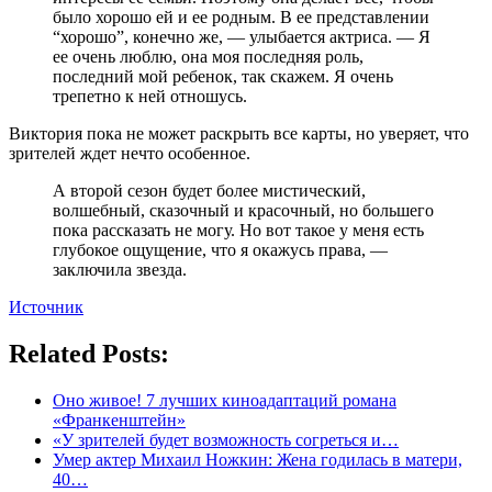
было хорошо ей и ее родным. В ее представлении
“хорошо”, конечно же, — улыбается актриса. — Я
ее очень люблю, она моя последняя роль,
последний мой ребенок, так скажем. Я очень
трепетно к ней отношусь.
Виктория пока не может раскрыть все карты, но уверяет, что
зрителей ждет нечто особенное.
А второй сезон будет более мистический,
волшебный, сказочный и красочный, но большего
пока рассказать не могу. Но вот такое у меня есть
глубокое ощущение, что я окажусь права, —
заключила звезда.
Источник
Related Posts:
Оно живое! 7 лучших киноадаптаций романа
«Франкенштейн»
«У зрителей будет возможность согреться и…
Умер актер Михаил Ножкин: Жена годилась в матери,
40…