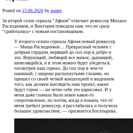
Posted on
15.06.2026
by
poster
За второй сезон сериала “Афоня” отвечает режиссер Михаил
Расходников, и Виктория поведала нам, что не сразу
“сработалась» с новым постановщиком.
У второго сезона сериала Афоня новый режиссер
— Миша Расходников… Прекрасный человек с
добрым сердцем, верящий до сих пор в добро и
зло. Верующий, любящий все живое, дышащий,
шевелящийся, и в этом можно будет убедиться,
посмотрев наш сериал. До сих пор в чем-то
наивный, с широко распахнутыми глазами, он
пришел со своей четкой концепцией и видением
того, как должен выглядеть наш проект, какие
будут герои — он четко себе это нарисовал. И у
меня даже сначала было некое какое-то
сопротивление, но потом, когда я поняла, что от
меня требует режиссер, я расслабилась и получила
большое удовольствие, — признается Богатырева.