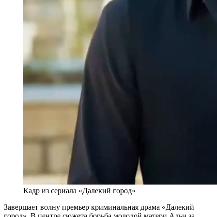
Кадр из сериала «Далекий город»
Завершает волну премьер криминальная драма «Далекий
город». В центре сюжета борьба молодой матери Альи за