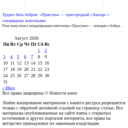
Трудно быть бобром: «Прыгуны» — пригородный «Аватар» с
говорящими животными
Pixar выпустили в международные кинотеатры «Прыгунов» — комедию о бобрах …
Август 2026
Пн
Вт
Ср
Чт
Пт
Сб
Вс
1
2
3
4
5
6
7
8
9
10
11
12
13
14
15
16
17
18
19
20
21
22
23
24
25
26
27
28
29
30
31
« Июл
Все права защищены © Новости кино
Любое копирование материалов с нашего ресурса разрешается
только с обратной активной ссылкой на страницу статьи. Все
материалы опубликованные на сайте взяты с открытых
источников и других порталов интернета, все права на
авторство принадлежат их законным владельцам.