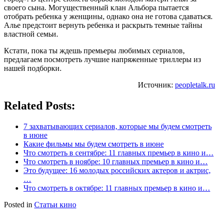
своего сына. Могущественный клан Альбора пытается
отобрать ребенка у женщины, однако она не готова сдаваться.
Алье предстоит вернуть ребенка и раскрыть темные тайны
властной семьи.
Кстати, пока ты ждешь премьеры любимых сериалов,
предлагаем посмотреть лучшие напряженные триллеры из
нашей подборки.
Источник:
peopletalk.ru
Related Posts:
7 захватывающих сериалов, которые мы будем смотреть
в июне
Какие фильмы мы будем смотреть в июне
Что смотреть в сентябре: 11 главных премьер в кино и…
Что смотреть в ноябре: 10 главных премьер в кино и…
Это будущее: 16 молодых российских актеров и актрис,
…
Что смотреть в октябре: 11 главных премьер в кино и…
Posted in
Статьи кино