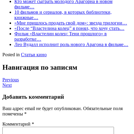
Кто может сыграть молодого Арагорна в новом
фильме…
10 фильмов и сериалов, в которых библиотеки,
книжные…
«Мне пришлось продать свой дом»: звезда трилогии…
«После “Властелина колец” я понял, что хочу стать…
Фильм «Властелин колец: Тени прошлого» в
разработке…
Лео Вудалл исполнит роль нового Арагона в фильме…
Posted in
Статьи кино
Навигация по записям
Previous
Next
Добавить комментарий
Ваш адрес email не будет опубликован.
Обязательные поля
помечены
*
Комментарий
*