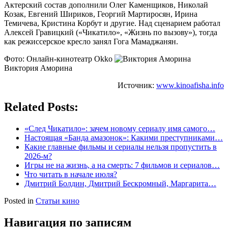
Актерский состав дополнили Олег Каменщиков, Николай
Козак, Евгений Шириков, Георгий Мартиросян, Ирина
Темичева, Кристина Корбут и другие. Над сценарием работал
Алексей Гравицкий («Чикатило», «Жизнь по вызову»), тогда
как режиссерское кресло занял Гога Мамаджанян.
Фото: Онлайн-кинотеатр Okko
Виктория Аморина
Источник:
www.kinoafisha.info
Related Posts:
«След Чикатило»: зачем новому сериалу имя самого…
Настоящая «Банда амазонок»: Какими преступниками…
Какие главные фильмы и сериалы нельзя пропустить в
2026-м?
Игры не на жизнь, а на смерть: 7 фильмов и сериалов…
Что читать в начале июля?
Дмитрий Болдин, Дмитрий Бескромный, Маргарита…
Posted in
Статьи кино
Навигация по записям