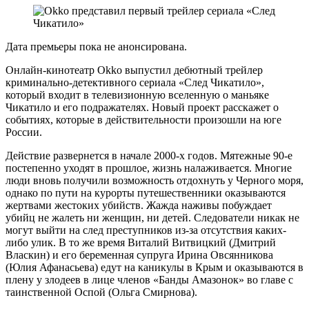
Дата премьеры пока не анонсирована.
Онлайн-кинотеатр Okko выпустил дебютный трейлер
криминально-детективного сериала «След Чикатило»,
который входит в телевизионную вселенную о маньяке
Чикатило и его подражателях. Новый проект расскажет о
событиях, которые в действительности произошли на юге
России.
Действие развернется в начале 2000-х годов. Мятежные 90-е
постепенно уходят в прошлое, жизнь налаживается. Многие
люди вновь получили возможность отдохнуть у Черного моря,
однако по пути на курорты путешественники оказываются
жертвами жестоких убийств. Жажда наживы побуждает
убийц не жалеть ни женщин, ни детей. Следователи никак не
могут выйти на след преступников из-за отсутствия каких-
либо улик. В то же время Виталий Витвицкий (Дмитрий
Власкин) и его беременная супруга Ирина Овсянникова
(Юлия Афанасьева) едут на каникулы в Крым и оказываются в
плену у злодеев в лице членов «Банды Амазонок» во главе с
таинственной Оспой (Ольга Смирнова).