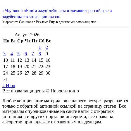
«Маугли» и «Книга джунглей»: чем отличаются российские и
зарубежные экранизации сказок
Маргарита Савинова • Реклама Еще в детстве мы замечали, что …
Август 2026
Пн
Вт
Ср
Чт
Пт
Сб
Вс
1
2
3
4
5
6
7
8
9
10
11
12
13
14
15
16
17
18
19
20
21
22
23
24
25
26
27
28
29
30
31
« Июл
Все права защищены © Новости кино
Любое копирование материалов с нашего ресурса разрешается
только с обратной активной ссылкой на страницу статьи. Все
материалы опубликованные на сайте взяты с открытых
источников и других порталов интернета, все права на
авторство принадлежат их законным владельцам.