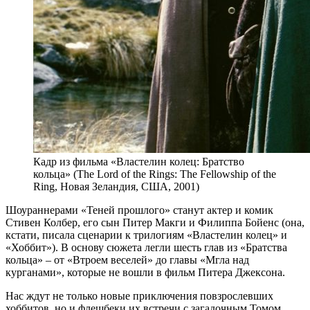
Кадр из фильма «Властелин колец: Братство
кольца» (The Lord of the Rings: The Fellowship of the
Ring, Новая Зеландия, США, 2001)
Шоураннерами «Теней прошлого» станут актер и комик
Стивен Колбер, его сын Питер Макги и Филиппа Бойенс (она,
кстати, писала сценарии к трилогиям «Властелин колец» и
«Хоббит»). В основу сюжета легли шесть глав из «Братства
кольца» – от «Втроем веселей» до главы «Мгла над
курганами», которые не вошли в фильм Питера Джексона.
Нас ждут не только новые приключения повзрослевших
хоббитов, но и флешбеки их встречи с загадочным Томом