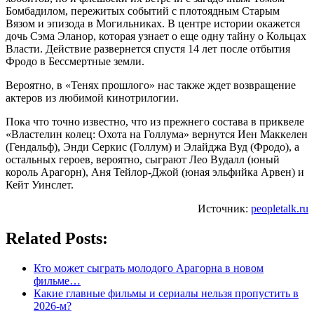
Бомбадилом, пережитых событий с плотоядным Старым
Вязом и эпизода в Могильниках. В центре истории окажется
дочь Сэма Эланор, которая узнает о еще одну тайну о Кольцах
Власти. Действие развернется спустя 14 лет после отбытия
Фродо в Бессмертные земли.
Вероятно, в «Тенях прошлого» нас также ждет возвращение
актеров из любимой кинотрилогии.
Пока что точно известно, что из прежнего состава в приквеле
«Властелин колец: Охота на Голлума» вернутся Иен Маккелен
(Гендальф), Энди Серкис (Голлум) и Элайджа Вуд (Фродо), а
остальных героев, вероятно, сыграют Лео Вудалл (юный
король Арагорн), Аня Тейлор-Джой (юная эльфийка Арвен) и
Кейт Уинслет.
Источник:
peopletalk.ru
Related Posts:
Кто может сыграть молодого Арагорна в новом
фильме…
Какие главные фильмы и сериалы нельзя пропустить в
2026-м?