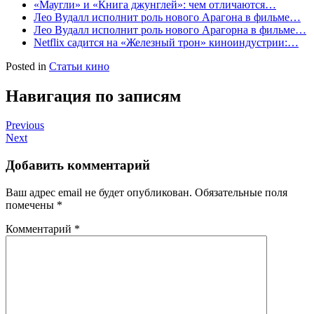
«Маугли» и «Книга джунглей»: чем отличаются…
Лео Вудалл исполнит роль нового Арагона в фильме…
Лео Вудалл исполнит роль нового Арагорна в фильме…
Netflix садится на «Железный трон» киноиндустрии:…
Posted in
Статьи кино
Навигация по записям
Previous
Next
Добавить комментарий
Ваш адрес email не будет опубликован.
Обязательные поля
помечены
*
Комментарий
*