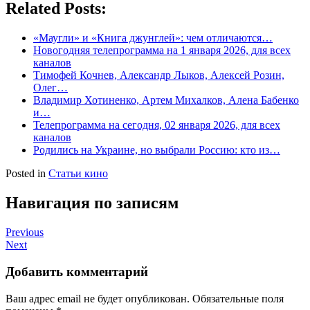
Related Posts:
«Маугли» и «Книга джунглей»: чем отличаются…
Новогодняя телепрограмма на 1 января 2026, для всех
каналов
Тимофей Кочнев, Александр Лыков, Алексей Розин,
Олег…
Владимир Хотиненко, Артем Михалков, Алена Бабенко
и…
Телепрограмма на сегодня, 02 января 2026, для всех
каналов
Родились на Украине, но выбрали Россию: кто из…
Posted in
Статьи кино
Навигация по записям
Previous
Next
Добавить комментарий
Ваш адрес email не будет опубликован.
Обязательные поля