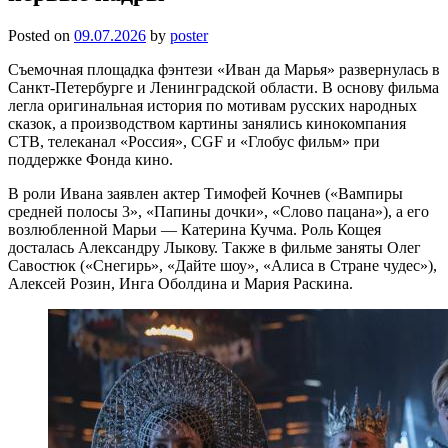
Posted on
09.07.2026
by
poster
Съемочная площадка фэнтези «Иван да Марья» развернулась в
Санкт-Петербурге и Ленинградской области. В основу фильма
легла оригинальная история по мотивам русских народных
сказок, а производством картины занялись кинокомпания
СТВ, телеканал «Россия», CGF и «Глобус фильм» при
поддержке Фонда кино.
В роли Ивана заявлен актер Тимофей Кочнев («Вампиры
средней полосы 3», «Папины дочки», «Слово пацана»), а его
возлюбленной Марьи — Катерина Кучма. Роль Кощея
досталась Александру Лыкову. Также в фильме заняты Олег
Савостюк («Снегирь», «Дайте шоу», «Алиса в Стране чудес»),
Алексей Розин, Инга Оболдина и Мария Раскина.