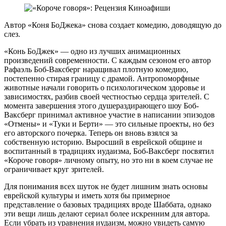
Автор «Коня БоДжека» снова создает комедию, доводящую до
слез.
«Конь БоДжек» — одно из лучших анимационных
произведений современности. С каждым сезоном его автор
Рафаэль Боб-Ваксберг наращивал плотную комедию,
постепенно стирая границу с драмой. Антропоморфные
животные начали говорить о психологическом здоровье и
зависимостях, разбив своей честностью сердца зрителей. С
момента завершения этого душераздирающего шоу Боб-
Ваксберг принимал активное участие в написании эпизодов
«Отмены» и «Туки и Берти» — это сильные проекты, но без
его авторского почерка. Теперь он вновь взялся за
собственную историю. Выросший в еврейской общине и
воспитанный в традициях иудаизма, Боб-Ваксберг посвятил
«Короче говоря» личному опыту, но это ни в коем случае не
ограничивает круг зрителей.
Для понимания всех шуток не будет лишним знать основы
еврейской культуры и иметь хотя бы примерное
представление о базовых традициях вроде Шаббата, однако
эти вещи лишь делают сериал более искренним для автора.
Если убрать из уравнения иудаизм, можно увидеть самую