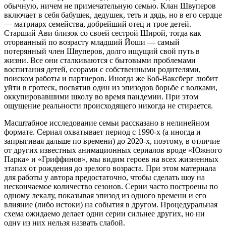
обычную, ничем не примечательную семью. Клан Швуперов
включает в себя бабушек, дедушек, теть и дядь, но в его сердце
— матриарх семейства, добрейший отец и трое детей.
Старший Ави близок со своей сестрой Широй, тогда как
оторванный по возрасту младший Йоши — самый
потерянный член Швуперов, долго ищущий свой путь в
жизни. Все они сталкиваются с бытовыми проблемами
воспитания детей, ссорами с собственными родителями,
поиском работы и партнеров. Иногда же Боб-Ваксберг любит
уйти в гротеск, посвятив один из эпизодов борьбе с волками,
оккупировавшими школу во время пандемии. При этом
ощущение реальности происходящего никогда не стирается.
Масштабное исследование семьи рассказано в нелинейном
формате. Сериал охватывает период с 1990-х (а иногда и
запрыгивая дальше по времени) до 2020-х, поэтому, в отличие
от других известных анимационных сериалов вроде «Южного
Парка» и «Гриффинов», мы видим героев на всех жизненных
этапах от рождения до зрелого возраста. При этом материала
для работы у автора предостаточно, чтобы сделать шоу на
нескончаемое количество сезонов. Серии часто построены по
одному лекалу, показывая эпизод из одного времени и его
влияние (либо истоки) на события в другом. Процедуральная
схема ожидаемо делает одни серии сильнее других, но ни
одну из них нельзя назвать слабой.