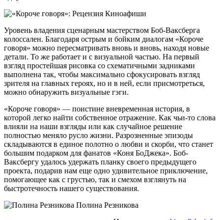
Уровень владения сценарным мастерством Боб-Ваксберга
колоссален. Благодаря острым и бойким диалогам «Короче
говоря» можно пересматривать вновь и вновь, находя новые
детали. То же работает и с визуальной частью. На первый
взгляд простейшая рисовка со схематичными задниками
выполнена так, чтобы максимально сфокусировать взгляд
зрителя на главных героях, но и в ней, если присмотреться,
можно обнаружить визуальные гэги.
«Короче говоря» — поистине вневременная история, в
которой легко найти собственное отражение. Как чьи-то слова
влияли на наши взгляды или как случайное решение
полностью меняло русло жизни. Разрозненные эпизоды
складываются в единое полотно о любви и скорби, что станет
большим подарком для фанатов «Коня БоДжека». Боб-
Ваксбергу удалось удержать планку своего предыдущего
проекта, подарив нам еще одно удивительное приключение,
помогающее как с грустью, так и смехом взглянуть на
быстротечность нашего существования.
Полина Резникова