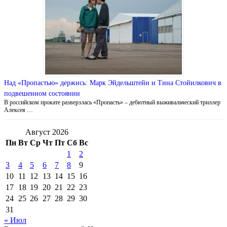
Над «Пропастью» держись: Марк Эйдельштейн и Тина Стойилкович в
подвешенном состоянии
В российском прокате разверзлась «Пропасть» – дебютный выживальческий триллер
Алексея …
Август 2026
Пн
Вт
Ср
Чт
Пт
Сб
Вс
1
2
3
4
5
6
7
8
9
10
11
12
13
14
15
16
17
18
19
20
21
22
23
24
25
26
27
28
29
30
31
« Июл