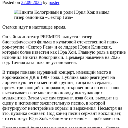
Posted on
22.09.2025
by
poster
Съемки идут в настоящее время.
Онлайн-кинотеатр PREMIER выпустил тизер
биографического фильма о культовой отечественной панк-
рок-группе «Сектор Газа» и ее лидере Юрии Клинских,
который более известен как Юра Хой. Главную роль в картине
исполнил Никита Кологривый. Премьера намечена на 2026
год. Точная дата пока не установлена.
В тизере показан заурядный концерт, имеющий место в
воронежском ДК в 1987 года. Публика вяло реагирует на
лирическую песню местной группы, тогда как сержант,
присматривающий за порядком, откровенно и во весь голос
высказывает свое мнение по поводу выступающих
музыкантов. Затем уже сам сержант, взяв баян, выходит на
сцену и исполняет зажигательную песню, в которой
фигурируют непотребные образы и выражения. Несмотря на
это, публика оживает. Под конец песни сержант восклицает,
что его зовут Юра Хой. «Запомните меня!» — добавляет он.