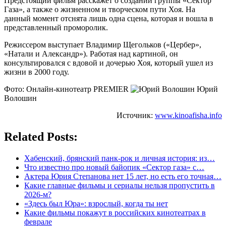
Предстоящий фильм расскажет о создании группы «Сектор
Газа», а также о жизненном и творческом пути Хоя. На
данный момент отснята лишь одна сцена, которая и вошла в
представленный проморолик.
Режиссером выступает Владимир Щегольков («Цербер»,
«Натали и Александр»). Работая над картиной, он
консультировался с вдовой и дочерью Хоя, который ушел из
жизни в 2000 году.
Фото: Онлайн-кинотеатр PREMIER
Юрий
Волошин
Источник:
www.kinoafisha.info
Related Posts:
Хабенский, брянский панк-рок и личная история: из…
Что известно про новый байопик «Сектор газа» с…
Актера Юрия Степанова нет 15 лет, но есть его точная…
Какие главные фильмы и сериалы нельзя пропустить в
2026-м?
«Здесь был Юра»: взрослый, когда ты нет
Какие фильмы покажут в российских кинотеатрах в
феврале