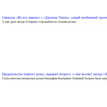
Смешали «Во все тяжкие» с «Джоном Уиком»: самый необычный трилле
А еще здесь звезда «Сопрано» и флэшбеки по лучшим ролям …
Предательство первого мужа, скрывает второго: о чем молчит звезда «
Стали известны интересные детали биографии Екатерины Олькиной Актриса была за