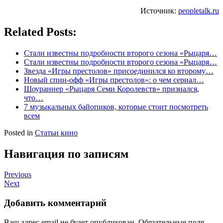
Источник:
peopletalk.ru
Related Posts:
Стали известны подробности второго сезона «Рыцаря…
Стали известны подробности второго сезона «Рыцаря…
Звезда «Игры престолов» присоединился ко второму…
Новый спин-офф «Игры престолов»: о чем сериал…
Шоураннер «Рыцаря Семи Королевств» признался,
что…
7 музыкальных байопиков, которые стоит посмотреть
всем
Posted in
Статьи кино
Навигация по записям
Previous
Next
Добавить комментарий
Ваш адрес email не будет опубликован.
Обязательные поля