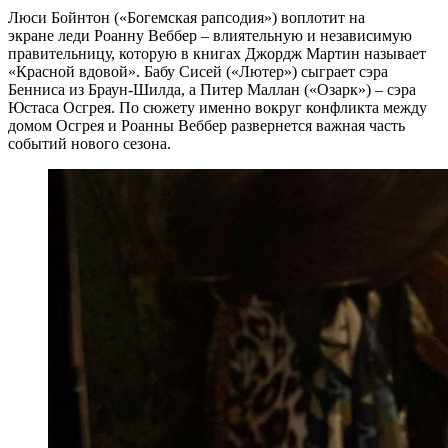
Люси Бойнтон («Богемская рапсодия») воплотит на
экране леди Роанну Веббер – влиятельную и независимую
правительницу, которую в книгах Джордж Мартин называет
«Красной вдовой». Бабу Сисей («Лютер») сыграет сэра
Бенниса из Браун-Шилда, а Питер Маллан («Озарк») – сэра
Юстаса Осгрея. По сюжету именно вокруг конфликта между
домом Осгрея и Роанны Веббер развернется важная часть
событий нового сезона.