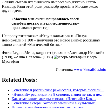
Лотяну, сыграв итальянского импресарио Джулио Гатти-
Казаццу. Ради этой роли режиссёр провёл в Москве около
двух недель.
«
Москва мне очень понравилась своей
самобытностью и величественностью
», —
признавался режиссер.
Не пропустите также: «Игру в кальмара» и «Пилу»
помножили на 100 – получили это новое аниме: россиянам
зашло сильней «Магической битвы».
Фото: Legion-Media, кадры из фильмов «Александр Невский»
(1938), «Анна Павлова» (1983)
Игорь
Мустафин
Источник:
www.kinoafisha.info
Related Posts:
Советские и российские режиссеры, которые любили…
«Невский» растянули на 8 сезонов, а многие так и не…
Как изменились актеры сериала «Невский»: Как…
Советские актеры, которых заменили в культовых…
Почему одни фильмы и сериалы мы готовы…