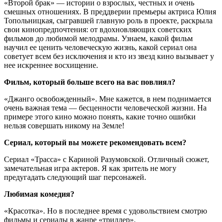
«Второй брак» — истории о взрослых, честных и очень
смешных отношениях. В преддверии премьеры актриса Юлия
Топольницкая, сыгравшей главную роль в проекте, раскрыла
свои кинопредпочтения: от вдохновляющих советских
фильмов до любимой мелодрамы. Узнаем, какой фильм
научил ее ценить человеческую жизнь, какой сериал она
советует всем без исключения и кто из звезд кино вызывает у
нее искреннее восхищение.
Фильм, который больше всего на вас повлиял?
«Джанго освобожденный». Мне кажется, в нем поднимается
очень важная тема — бесценности человеческой жизни. На
примере этого кино можно понять, какие точно ошибки
нельзя совершать никому на Земле!
Сериал, который вы можете рекомендовать всем?
Сериал «Трасса» с Кариной Разумовской. Отличный сюжет,
замечательная игра актеров. Я как зритель не могу
предугадать следующий шаг персонажей.
Любимая комедия?
«Красотка». Но в последнее время с удовольствием смотрю
фильмы и сериалы в жанре «триллер».