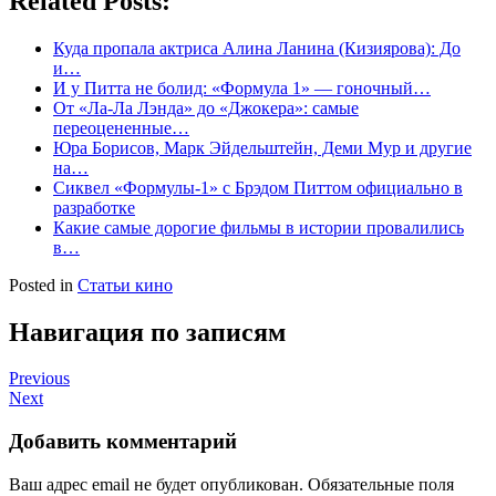
Related Posts:
Куда пропала актриса Алина Ланина (Кизиярова): До
и…
И у Питта не болид: «Формула 1» — гоночный…
От «Ла-Ла Лэнда» до «Джокера»: самые
переоцененные…
Юра Борисов, Марк Эйдельштейн, Деми Мур и другие
на…
Сиквел «Формулы-1» с Брэдом Питтом официально в
разработке
Какие самые дорогие фильмы в истории провалились
в…
Posted in
Статьи кино
Навигация по записям
Previous
Next
Добавить комментарий
Ваш адрес email не будет опубликован.
Обязательные поля