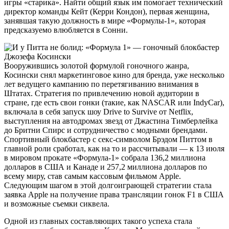
игры «старика». Найти общий язык им помогает технический
директор команды Кейт (Керри Кондон), первая женщина,
занявшая такую должность в мире «Формулы-1», которая
предсказуемо влюбляется в Сонни.
Вооружившись золотой формулой гоночного жанра,
Косински снял маркетинговое кино для бренда, уже несколько
лет ведущего кампанию по перетягиванию внимания в
Штатах. Стратегия по привлечению новой аудитории в
стране, где есть свои гонки (такие, как NASCAR или IndyCar),
включала в себя запуск шоу Drive to Survive от Netflix,
выступления на автодромах звезд от Джастина Тимберлейка
до Бритни Спирс и сотрудничество с модными брендами.
Спортивный блокбастер с секс-символом Брэдом Питтом в
главной роли сработал, как на то и рассчитывали — к 13 июля
в мировом прокате «Формула-1» собрала 136,2 миллиона
долларов в США и Канаде и 257,2 миллиона долларов по
всему миру, став самым кассовым фильмом Apple.
Следующим шагом в этой долгоиграющей стратегии стала
заявка Apple на получение права трансляции гонок F1 в США
и возможные съемки сиквела.
Одной из главных составляющих такого успеха стала