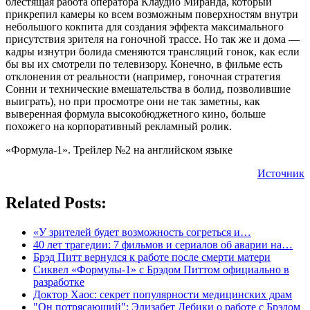
блестящая работа оператора Клаудио Миранда, который
прикрепил камеры ко всем возможным поверхностям внутри
небольшого кокпита для создания эффекта максимального
присутствия зрителя на гоночной трассе. Но так же и дома —
кадры изнутри болида сменяются трансляций гонок, как если
бы вы их смотрели по телевизору. Конечно, в фильме есть
отклонения от реальности (например, гоночная стратегия
Сонни и технические вмешательства в болид, позволившие
выиграть), но при просмотре они не так заметны, как
выверенная формула высокобюджетного кино, больше
похожего на корпоративный рекламный ролик.
«Формула-1». Трейлер №2 на английском языке
Источник
Related Posts:
«У зрителей будет возможность согреться и…
40 лет трагедии: 7 фильмов и сериалов об аварии на…
Брэд Питт вернулся к работе после смерти матери
Сиквел «Формулы-1» с Брэдом Питтом официально в
разработке
Доктор Хаос: секрет популярности медицинских драм
"Он потрясающий": Элизабет Дебики о работе с Брэдом