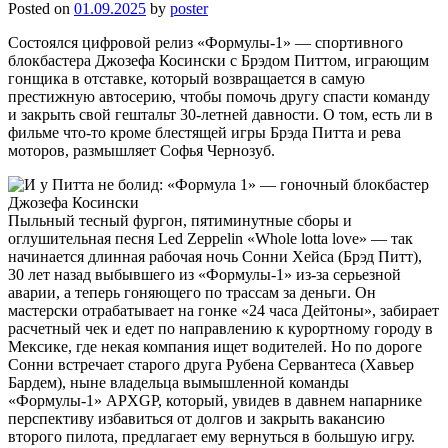
Posted on
01.09.2025
by
poster
Состоялся цифровой релиз «Формулы-1» — спортивного
блокбастера Джозефа Косински с Брэдом Питтом, играющим
гонщика в отставке, который возвращается в самую
престижную автосерию, чтобы помочь другу спасти команду
и закрыть свой гештальт 30-летней давности. О том, есть ли в
фильме что-то кроме блестящей игры Брэда Питта и рева
моторов, размышляет Софья Чернозуб.
Пыльный тесный фургон, пятиминутные сборы и
оглушительная песня Led Zeppelin «Whole lotta love» — так
начинается длинная рабочая ночь Сонни Хейса (Брэд Питт),
30 лет назад выбывшего из «Формулы-1» из-за серьезной
аварии, а теперь гоняющего по трассам за деньги. Он
мастерски отрабатывает на гонке «24 часа Дейтоны», забирает
расчетный чек и едет по направлению к курортному городу в
Мексике, где некая компания ищет водителей. Но по дороге
Сонни встречает старого друга Рубена Сервантеса (Хавьер
Бардем), ныне владельца вымышленной команды
«Формулы-1» APXGP, который, увидев в давнем напарнике
перспективу избавиться от долгов и закрыть вакансию
второго пилота, предлагает ему вернуться в большую игру.