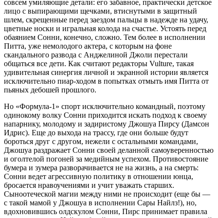
совсем умиляющие детали: его забавное, практически детское
лицо с выпирающими щечками, втиснутыми в защитный
шлем, скрещенные перед заездом пальцы в надежде на удачу,
цветные носки и игральная колода на счастье. Устоять перед
обаянием Сонни, конечно, сложно. Тем более в исполнении
Питта, уже немолодого актера, с которым на фоне
скандального развода с Анджелиной Джоли перестали
общаться все дети. Как считают редакторы Vulture, такая
удивительная синергия личной и экранной истории является
исключительно пиар-ходом в попытках отмыть имя Питта от
пьяных дебошей прошлого.
Но «Формула-1» спорт исключительно командный, поэтому
одинокому волку Сонни приходится искать подход к своему
напарнику, молодому и задиристому Джошуа Пирсу (Дамсон
Идрис). Еще до выхода на трассу, где они больше будут
бороться друг с другом, нежели с остальными командами,
Джошуа раздражает Сонни своей деланной самоуверенностью
и оголтелой погоней за медийным успехом. Противостояние
бумера и зумера разворачивается не на жизнь, а на смерть:
Сонни ведет агрессивную политику в отношении юнца,
бросается нравоучениями и учит уважать старших.
Сыноотеческой магии между ними не происходит (еще бы —
с такой мамой у Джошуа в исполнении Сары Найлз!), но,
вдохновившись олдскулом Сонни, Пирс принимает правила