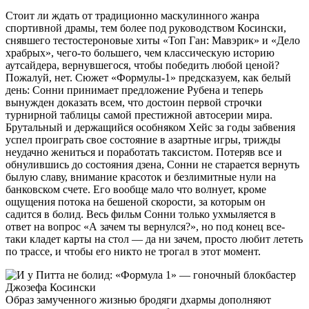
Стоит ли ждать от традиционно маскулинного жанра
спортивной драмы, тем более под руководством Косински,
снявшего тестостероновые хиты «Топ Ган: Мавэрик» и «Дело
храбрых», чего-то большего, чем классическую историю
аутсайдера, вернувшегося, чтобы победить любой ценой?
Пожалуй, нет. Сюжет «Формулы-1» предсказуем, как белый
день: Сонни принимает предложение Рубена и теперь
вынужден доказать всем, что достоин первой строчки
турнирной таблицы самой престижной автосерии мира.
Брутальный и держащийся особняком Хейс за годы забвения
успел проиграть свое состояние в азартные игры, трижды
неудачно жениться и поработать таксистом. Потеряв все и
обнулившись до состояния дзена, Сонни не старается вернуть
былую славу, внимание красоток и безлимитные нули на
банковском счете. Его вообще мало что волнует, кроме
ощущения потока на бешеной скорости, за которым он
садится в болид. Весь фильм Сонни только ухмыляется в
ответ на вопрос «А зачем ты вернулся?», но под конец все-
таки кладет карты на стол — да ни зачем, просто любит лететь
по трассе, и чтобы его никто не трогал в этот момент.
Образ замученного жизнью бродяги дхармы дополняют