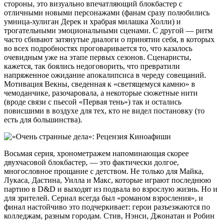
стороны, это визуально впечатляющий блокбастер с
отличными новыми персонажами (фанам сразу полюбились
умница-хулиган Дерек и храбрая милашка Холли) и
трогательными эмоциональными сценами. С другой — ритм
часто сбивают затянутые диалоги о принятии себя, в которых
во всех подробностях проговаривается то, что казалось
очевидным уже на этапе первых сезонов. Сценаристы,
кажется, так боялись недоговорить, что превратили
напряженное ожидание апокалипсиса в череду совещаний.
Мотивация Векны, сведенная к «светящемуся камню» в
чемоданчике, разочаровала, а некоторые сюжетные нити
(вроде связи с пьесой «Первая тень») так и остались
повисшими в воздухе для тех, кто не видел постановку (то
есть для большинства).
Восьмая серия, хронометражем напоминающая скорее
двухчасовой блокбастер, — это фактически долгое,
многословное прощание с детством. Не только для Майка,
Лукаса, Дастина, Уилла и Макс, которые играют последнюю
партию в D&D и выходят из подвала во взрослую жизнь. Но и
для зрителей. Сериал всегда был «романом взросления», и
финал настойчиво это подчеркивает: герои разъезжаются по
колледжам, разным городам. Стив, Нэнси, Джонатан и Робин