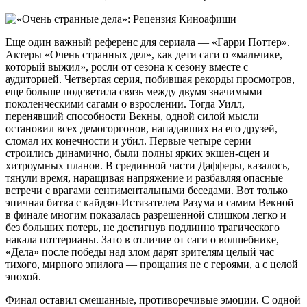
Еще один важный референс для сериала — «Гарри Поттер».
Актеры «Очень странных дел», как дети саги о «мальчике,
который выжил», росли от сезона к сезону вместе с
аудиторией. Четвертая серия, побившая рекорды просмотров,
еще больше подсветила связь между двумя значимыми
поколенческими сагами о взрослении. Тогда Уилл,
перенявший способности Векны, одной силой мысли
остановил всех демогоргонов, нападавших на его друзей,
сломал их конечности и убил. Первые четыре серии
строились динамично, были полны ярких экшен-сцен и
хитроумных планов. В срединной части Дафферы, казалось,
тянули время, наращивая напряжение и разбавляя опасные
встречи с врагами сентиментальными беседами. Вот только
эпичная битва с кайдзю-Истязателем Разума и самим Векной
в финале многим показалась разрешенной слишком легко и
без больших потерь, не достигнув подлинно трагического
накала поттерианы. Зато в отличие от саги о волшебнике,
«Дела» после победы над злом дарят зрителям целый час
тихого, мирного эпилога — прощания не с героями, а с целой
эпохой.
Финал оставил смешанные, противоречивые эмоции. С одной