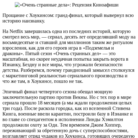
Прощание с Хоукинсом: гранд-финал, который вывернул всю
историю наизнанку.
На Netflix завершилась одна из последних историй, которую
смотрел весь мир, — сериал, десять лет определявший моду на
восьмидесятые и ставший для миллионов таким же ритуалом
взросления, как для его героев игра в «Подземелья и
драконы». Пятый сезон «Очень странных дел» — это
масштабная, но скорее неудачная попытка закрыть ворота в
Изнанку, Бездну и все миры, что угрожали безопасности
детства. Разберемся, почему грандиозный замысел столкнулся
с маркетинговой реальностью сериального производства и
что же там, в Хоукинсе, пошло не так.
Эпичный финал четвертого сезона обещал мощную
заключительную партию против Векны. Но с тех пор в мире
сериала прошло 18 месяцев (а мы ждали продолжения целых
три года). После раскола городка, как из вселенной Стивена
Кинга, военные ввели карантин, построили базу в Изнанке и
во главе со спецагентом в исполнении Линды Хэмилтон
продолжили охоту за Оди. Тем временем Джим Хоппер,
переживающий за обретенную дочь с суперспособностями,
возглавляет отряд чудаков из Хоукинса, готовящих очередную