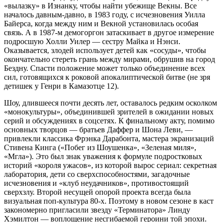
«вылазку» в Изнанку, чтобы найти убежище Векны. Все
началось давным-давно, в 1983 году, с исчезновения Уилла
Байерса, когда между ним и Векной установилась особая
связь. А в 1987-м демогоргон затаскивает в другое измерение
подросшую Холли Уилер — сестру Майка и Нэнси.
Оказывается, злодей использует детей как «сосуды», чтобы
окончательно стереть грань между мирами, обрушив на город
Бездну. Спасти положение может только объединение всех
сил, готовящихся к роковой апокалиптической битве (не зря
детишек у Генри в Камазотце 12).
Шоу, длившееся почти десять лет, оставалось редким осколком
«монокультуры», объединившей зрителей в ожидании новых
серий и обсуждениях в соцсетях. К финальному акту, помимо
основных творцов — братьев Даффер и Шона Леви, —
привлекли классика Фрэнка Дарабонта, мастера экранизаций
Стивена Кинга («Побег из Шоушенка», «Зеленая миля»,
«Мгла»). Это был знак уважения к формуле подростковых
историй «короля ужасов», из которой вырос сериал: секретная
лаборатория, дети со сверхспособностями, загадочные
исчезновения и «клуб неудачников», противостоящий
сверхзлу. Второй несущей опорой проекта всегда была
визуальная поп-культура 80-х. Поэтому в новом сезоне в каст
закономерно пригласили звезду «Терминатора» Линду
Хэмилтон — воплощение несгибаемой героини той эпохи.