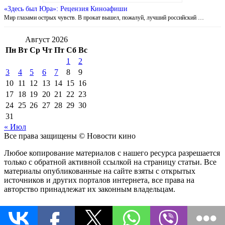
«Здесь был Юра»: Рецензия Киноафиши
Мир глазами острых чувств. В прокат вышел, пожалуй, лучший российский …
Август 2026
Пн
Вт
Ср
Чт
Пт
Сб
Вс
1
2
3
4
5
6
7
8
9
10
11
12
13
14
15
16
17
18
19
20
21
22
23
24
25
26
27
28
29
30
31
« Июл
Все права защищены © Новости кино
Любое копирование материалов с нашего ресурса разрешается
только с обратной активной ссылкой на страницу статьи. Все
материалы опубликованные на сайте взяты с открытых
источников и других порталов интернета, все права на
авторство принадлежат их законным владельцам.