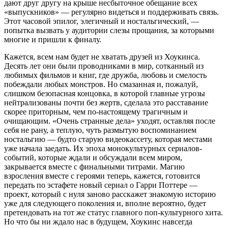
дают друг другу на крыше несбыточное обещание всех
«выпускников» — регулярно видеться и поддерживать связь.
Этот часовой эпилог, элегичный и ностальгический, —
попытка вызвать у аудитории слезы прощания, за которыми
многие и пришли к финалу.
Кажется, всем нам будет не хватать друзей из Хоукинса.
Десять лет они были проводниками в мир, сотканный из
любимых фильмов и книг, где дружба, любовь и смелость
побеждали любых монстров. Но смазанная и, пожалуй,
слишком безопасная концовка, в которой главные угрозы
нейтрализованы почти без жертв, сделала это расставание
скорее приторным, чем по-настоящему трагичным и
очищающим. «Очень странные дела» уходят, оставляя после
себя не рану, а теплую, чуть размытую воспоминанием
ностальгию — будто старую видеокассету, которая местами
уже начала заедать. Их эпоха монокультурных сериалов-
событий, которые ждали и обсуждали всем миром,
закрывается вместе с финальными титрами. Магию
взросления вместе с героями теперь, кажется, готовится
передать по эстафете новый сериал о Гарри Поттере —
проект, который с нуля заново расскажет знакомую историю
уже для следующего поколения и, вполне вероятно, будет
претендовать на тот же статус главного поп-культурного хита.
Но что бы ни ждало нас в будущем, Хоукинс навсегда