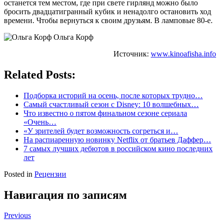
останется тем местом, где при свете гирлянд можно было
бросить двадцатигранный кубик и ненадолго остановить ход
времени. Чтобы вернуться к своим друзьям. В ламповые 80-е.
Ольга Корф
Источник:
www.kinoafisha.info
Related Posts:
Подборка историй на осень, после которых трудно…
Самый счастливый сезон с Disney: 10 волшебных…
Что известно о пятом финальном сезоне сериала
«Очень…
«У зрителей будет возможность согреться и…
На распиаренную новинку Netflix от братьев Даффер…
7 самых лучших дебютов в российском кино последних
лет
Posted in
Рецензии
Навигация по записям
Previous