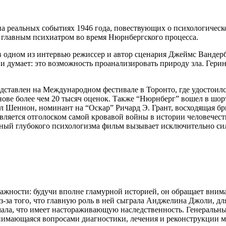
 на реальных событиях 1946 года, повествующих о психологичес
главным психиатром во время Нюрнбергского процесса.
 в одном из интервью режиссер и автор сценария Джеймс Вандерб
 думает: это возможность проанализировать природу зла. Герин
дставлен на Международном фестивале в Торонто, где удостоил
снове более чем 20 тысяч оценок. Также “Нюрнберг” вошел в шор
 Шеннон, номинант на “Оскар” Ричард Э. Грант, восходящая брит
вляется отголоском самой кровавой войны в истории человечест
ный глубокого психологизма фильм вызывает исключительно сил
ажности: будучи вполне гламурной историей, он обращает вним
-за того, что главную роль в ней сыграла Анджелина Джоли, для 
ала, что имеет настораживающую наследственность. Генеральн
нимающаяся вопросами диагностики, лечения и реконструкции м