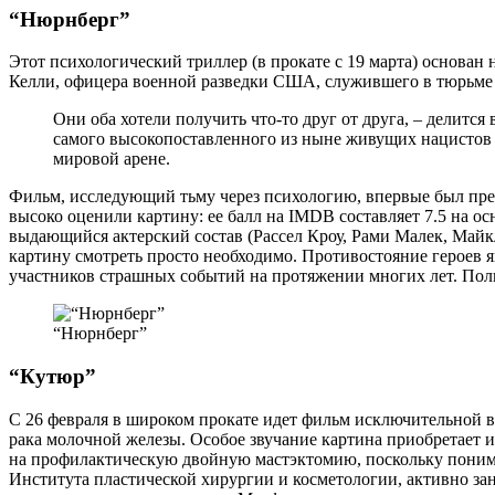
“Нюрнберг”
Этот психологический триллер (в прокате с 19 марта) основан
Келли, офицера военной разведки США, служившего в тюрьме 
Они оба хотели получить что-то друг от друга, – делится
самого высокопоставленного из ныне живущих нацистов и
мировой арене.
Фильм, исследующий тьму через психологию, впервые был пре
высоко оценили картину: ее балл на IMDB составляет 7.5 на о
выдающийся актерский состав (Рассел Кроу, Рами Малек, Майкл
картину смотреть просто необходимо. Противостояние героев я
участников страшных событий на протяжении многих лет. Пол
“Нюрнберг”
“Кутюр”
С 26 февраля в широком прокате идет фильм исключительной в
рака молочной железы. Особое звучание картина приобретает из
на профилактическую двойную мастэктомию, поскольку поним
Института пластической хирургии и косметологии, активно за