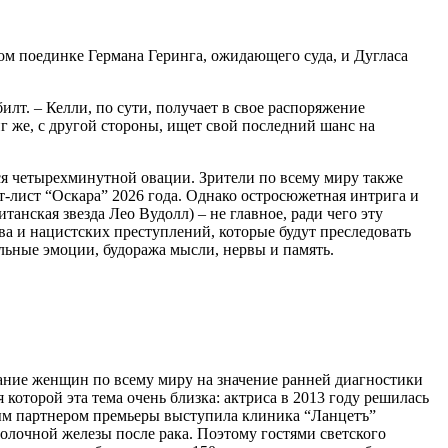
ком поединке Германа Геринга, ожидающего суда, и Дугласа
илт. – Келли, по сути, получает в свое распоряжение
г же, с другой стороны, ищет свой последний шанс на
ся четырехминутной овации. Зрители по всему миру также
т-лист “Оскара” 2026 года. Однако остросюжетная интрига и
анская звезда Лео Вудолл) – не главное, ради чего эту
ва и нацистских преступлений, которые будут преследовать
ьные эмоции, будоража мысли, нервы и память.
ание женщин по всему миру на значение ранней диагностики
которой эта тема очень близка: актриса в 2013 году решилась
ым партнером премьеры выступила клиника “Ланцетъ”
олочной железы после рака. Поэтому гостями светского