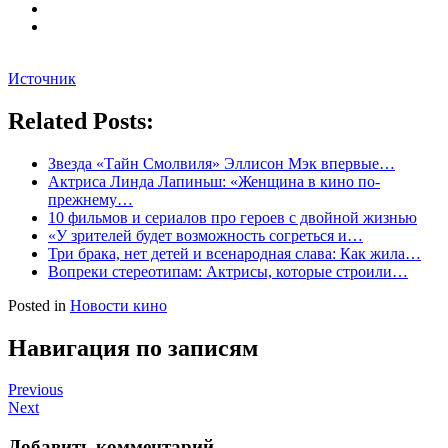
Источник
Related Posts:
Звезда «Тайн Смолвиля» Эллисон Мэк впервые…
Актриса Линда Лапиньш: «Женщина в кино по-
прежнему…
10 фильмов и сериалов про героев с двойной жизнью
«У зрителей будет возможность согреться и…
Три брака, нет детей и всенародная слава: Как жила…
Вопреки стереотипам: Актрисы, которые строили…
Posted in
Новости кино
Навигация по записям
Previous
Next
Добавить комментарий