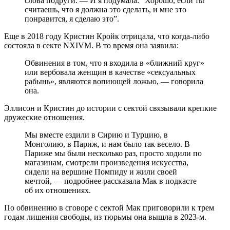
слова подруги. — И я подумала: ”Хорошо, если ты
считаешь, что я должна это сделать, и мне это
понравится, я сделаю это”.
Еще в 2018 году Кристин Кройк отрицала, что когда-либо
состояла в секте NXIVM. В то время она заявила:
Обвинения в том, что я входила в «ближний круг»
или вербовала женщин в качестве «сексуальных
рабынь», являются вопиющей ложью, — говорила
она.
Эллисон и Кристин до истории с сектой связывали крепкие
дружеские отношения.
Мы вместе ездили в Сирию и Турцию, в
Монголию, в Париж, и нам было так весело. В
Париже мы были несколько раз, просто ходили по
магазинам, смотрели произведения искусства,
сидели на вершине Помпиду и жили своей
мечтой, — подробнее рассказала Мак в подкасте
об их отношениях.
По обвинению в сговоре с сектой Мак приговорили к трем
годам лишения свободы, из тюрьмы она вышла в 2023-м.