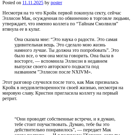
Posted on
11.11.2025
by
poster
Несмотря на то что Кройк первой покинула секту, сейчас
Эллисон Мак, осужденная по обвинению в торговле людьми,
утверждает, что именно коллега по “Тайнам Смолвиля”
втянула ее в культ.
Она сказала мне: “Это наука о радости. Это самая
удивительная вещь. Это сделало мою жизнь
намного лучше. Ты должна это попробовать”. Это
было все, о чем она могла говорить. Она была в
восторге, — вспомнила Эллисон в недавнем
выпуске своего авторского подкаста под
названием ”Эллисон после NXIVM».
Этот разговор случился после того, как Мак призналась
Кройк в неудовлетворенности своей жизнью, несмотря на
мировую славу. Кристин пригласила коллегу на первый
ретрит.
“Они проводят собственные встречи, и я думаю,
тебе стоит поучаствовать. Думаю, тебе бы это
действительно понравилось”, — передает Мак