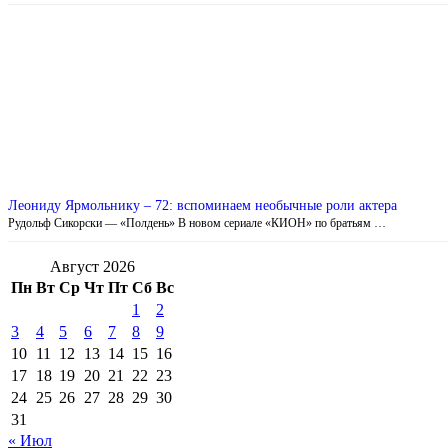
Леониду Ярмольнику – 72: вспоминаем необычные роли актера
Рудольф Сикорски — «Полдень» В новом сериале «КИОН» по братьям …
Август 2026
Пн
Вт
Ср
Чт
Пт
Сб
Вс
1
2
3
4
5
6
7
8
9
10
11
12
13
14
15
16
17
18
19
20
21
22
23
24
25
26
27
28
29
30
31
« Июл