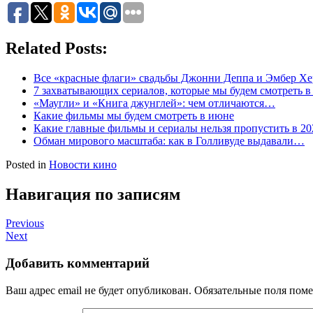
Related Posts:
Все «красные флаги» свадьбы Джонни Деппа и Эмбер Хе
7 захватывающих сериалов, которые мы будем смотреть 
«Маугли» и «Книга джунглей»: чем отличаются…
Какие фильмы мы будем смотреть в июне
Какие главные фильмы и сериалы нельзя пропустить в 20
Обман мирового масштаба: как в Голливуде выдавали…
Posted in
Новости кино
Навигация по записям
Previous
Next
Добавить комментарий
Ваш адрес email не будет опубликован.
Обязательные поля пом