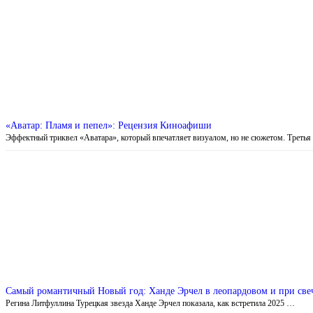
«Аватар: Пламя и пепел»: Рецензия Киноафиши
Эффектный триквел «Аватара», который впечатляет визуалом, но не сюжетом. Треть
Самый романтичный Новый год: Ханде Эрчел в леопардовом и при свеч
Регина Литфуллина Турецкая звезда Ханде Эрчел показала, как встретила 2025 …