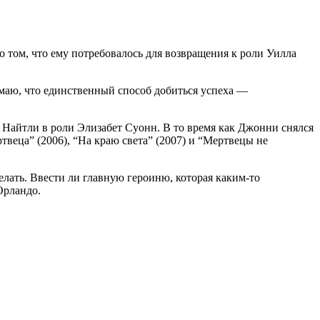
о том, что ему потребовалось для возвращения к роли Уилла
думаю, что единственный способ добиться успеха —
Найтли в роли Элизабет Суонн. В то время как Джонни снялся
веца” (2006), “На краю света” (2007) и “Мертвецы не
елать. Ввести ли главную героиню, которая каким-то
Орландо.