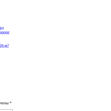
рд
в июне
26-м?
ечены
*