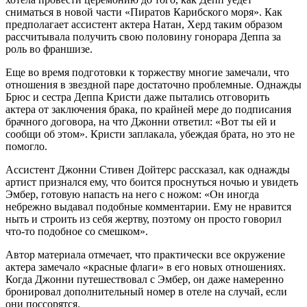
сниматься в новой части «Пиратов Карибского моря». Как
предполагает ассистент актера Натан, Херд таким образом
рассчитывала получить свою половину гонорара Деппа за
роль во франшизе.
Еще во время подготовки к торжеству многие замечали, что
отношения в звездной паре достаточно проблемные. Однажды
Брюс и сестра Деппа Кристи даже пытались отговорить
актера от заключения брака, по крайней мере до подписания
брачного договора, на что Джонни ответил: «Вот ты ей и
сообщи об этом». Кристи заплакала, убеждая брата, но это не
помогло.
Ассистент Джонни Стивен Дойтерс рассказал, как однажды
артист признался ему, что боится проснуться ночью и увидеть
Эмбер, готовую напасть на него с ножом: «Он иногда
небрежно выдавал подобные комментарии. Ему не нравится
ныть и строить из себя жертву, поэтому он просто говорил
что-то подобное со смешком».
Автор материала отмечает, что практически все окружение
актера замечало «красные флаги» в его новых отношениях.
Когда Джонни путешествовал с Эмбер, он даже намеренно
бронировал дополнительный номер в отеле на случай, если
они поссорятся.