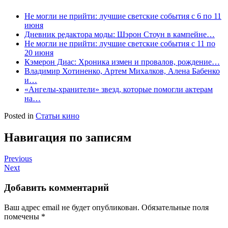
Не могли не прийти: лучшие светские события с 6 по 11
июня
Дневник редактора моды: Шэрон Стоун в кампейне…
Не могли не прийти: лучшие светские события с 11 по
20 июня
Кэмерон Диас: Хроника измен и провалов, рождение…
Владимир Хотиненко, Артем Михалков, Алена Бабенко
и…
«Ангелы-хранители» звезд, которые помогли актерам
на…
Posted in
Статьи кино
Навигация по записям
Previous
Next
Добавить комментарий
Ваш адрес email не будет опубликован.
Обязательные поля
помечены
*