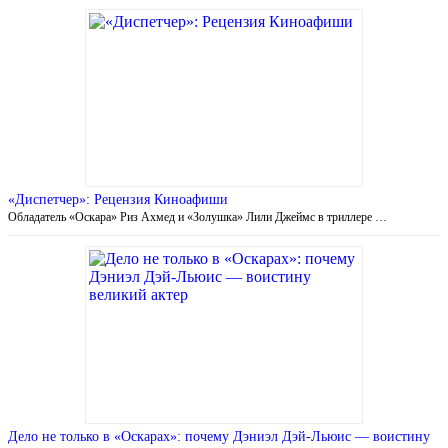
«Диспетчер»: Рецензия Киноафиши
Обладатель «Оскара» Риз Ахмед и «Золушка» Лили Джеймс в триллере …
Дело не только в «Оскарах»: почему Дэниэл Дэй-Льюис — воистину