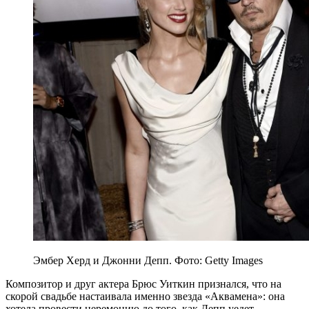
Эмбер Херд и Джонни Депп. Фото: Getty Images
Композитор и друг актера Брюс Уиткин признался, что на
скорой свадьбе настаивала именно звезда «Аквамена»: она
хотела провести церемонию до того, как Депп уедет