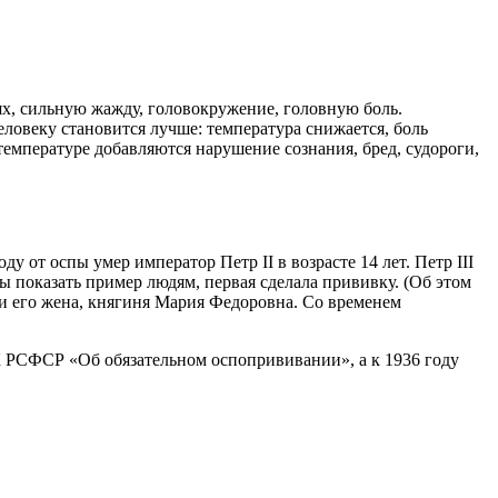
ях, сильную жажду, головокружение, головную боль.
еловеку становится лучше: температура снижается, боль
 температуре добавляются нарушение сознания, бред, судороги,
у от оспы умер император Петр II в возрасте 14 лет. Петр III
 показать пример людям, первая сделала прививку. (Об этом
 и его жена, княгиня Мария Федоровна. Со временем
К РСФСР «Об обязательном оспопрививании», а к 1936 году