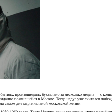
бытиях, произошедших буквально за несколько недель — с конца
жиданно появившейся в Москве. Тогда недуг уже считался побеж
на самом дне маргинальной московской жизни.
1959-1960 годах. Тогда Москва, как и вся страна, могла погибн