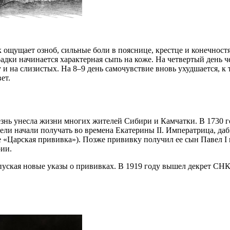
ощущает озноб, сильные боли в пояснице, крестце и конечност
адки начинается характерная сыпь на коже. На четвертый день ч
 и на слизистых. На 8–9 день самочувствие вновь ухудшается, к
ет.
езнь унесла жизни многих жителей Сибири и Камчатки. В 1730 год
и начали получать во времена Екатерины II. Императрица, дабы
е «Царская прививка»). Позже прививку получил ее сын Павел I
рии.
ыпуская новые указы о прививках. В 1919 году вышел декрет СН