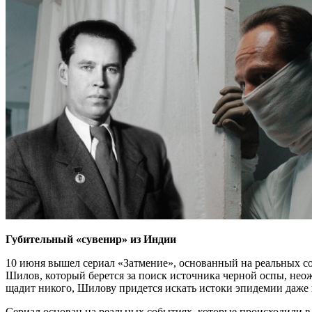
Губительный «сувенир» из Индии
10 июня вышел сериал «Затмение», основанный на реальных со
Шилов, который берется за поиск источника черной оспы, нео
щадит никого, Шилову придется искать истоки эпидемии даже 
Сериал основан на реальных событиях, которые происходили в 