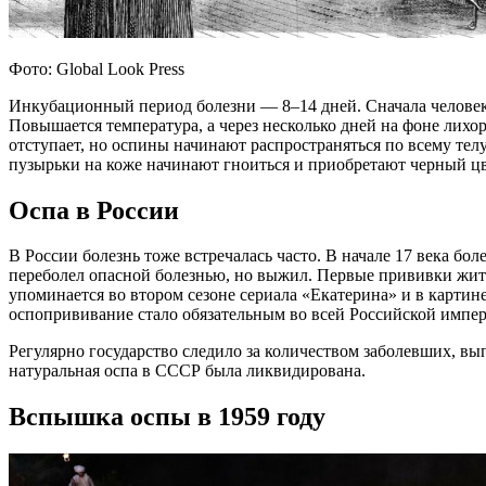
Фото: Global Look Press
Инкубационный период болезни — 8–14 дней. Сначала человек 
Повышается температура, а через несколько дней на фоне лихор
отступает, но оспины начинают распространяться по всему телу
пузырьки на коже начинают гноиться и приобретают черный цв
Оспа в России
В России болезнь тоже встречалась часто. В начале 17 века бол
переболел опасной болезнью, но выжил. Первые прививки жител
упоминается во втором сезоне сериала «Екатерина» и в картин
оспопрививание стало обязательным во всей Российской импе
Регулярно государство следило за количеством заболевших, в
натуральная оспа в СССР была ликвидирована.
Вспышка оспы в 1959 году