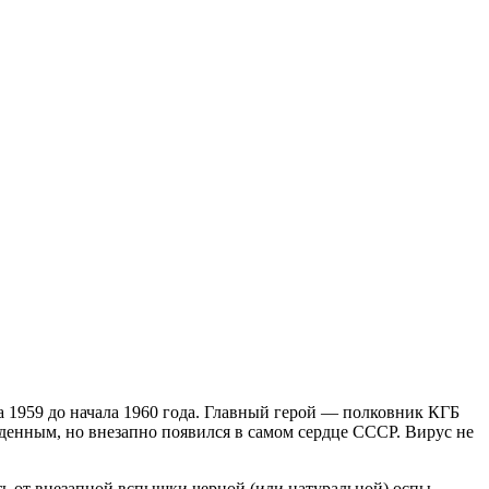
 1959 до начала 1960 года. Главный герой — полковник КГБ
денным, но внезапно появился в самом сердце СССР. Вирус не
уть от внезапной вспышки черной (или натуральной) оспы.