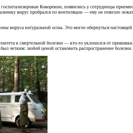
 госпитализирован Кокорекин, появились у сотрудницы приемног
альчику вирус пробрался по вентиляции — ему не повезло лежат
ны вируса натуральной оспы. Это могло обернуться настоящей к
унитета к смертельной болезни — кто-то уклонился от прививки,
у был четким: любой ценой остановить распространение болезни.