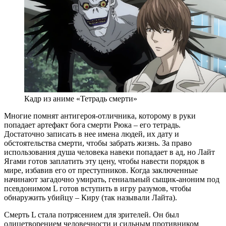
Кадр из аниме «Тетрадь смерти»
Многие помнят антигероя-отличника, которому в руки
попадает артефакт бога смерти Рюка – его тетрадь.
Достаточно записать в нее имена людей, их дату и
обстоятельства смерти, чтобы забрать жизнь. За право
использования душа человека навеки попадает в ад, но Лайт
Ягами готов заплатить эту цену, чтобы навести порядок в
мире, избавив его от преступников. Когда заключенные
начинают загадочно умирать, гениальный сыщик-аноним под
псевдонимом L готов вступить в игру разумов, чтобы
обнаружить убийцу – Киру (так называли Лайта).
Смерть L стала потрясением для зрителей. Он был
олицетворением человечности и сильным противником