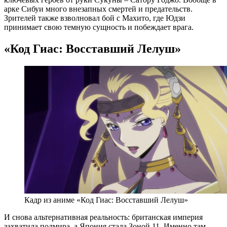
арке Сибуи много внезапных смертей и предательств.
Зрителей также взволновал бой с Махито, где Юдзи
принимает свою темную сущность и побеждает врага.
«Код Гиас: Восставший Лелуш»
Кадр из аниме «Код Гиас: Восставший Лелуш»
И снова альтернативная реальность: британская империя
захватила полмира, а Япония стала Зоной 11. Именно там