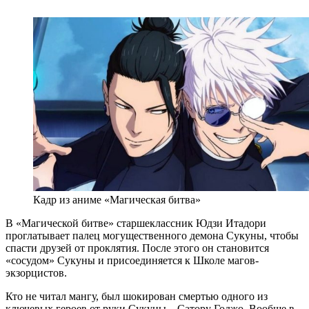
Кадр из аниме «Магическая битва»
В «Магической битве» старшеклассник Юдзи Итадори
проглатывает палец могущественного демона Сукуны, чтобы
спасти друзей от проклятия. После этого он становится
«сосудом» Сукуны и присоединяется к Школе магов-
экзорцистов.
Кто не читал мангу, был шокирован смертью одного из
ключевых героев от руки Сукуны – Сатору Годжо. Вообще в