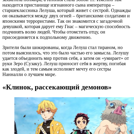
находится пристанище изгнанного сына императора –
старшеклассника Лелуша, который живет с сестрой. Однажды
он оказывается между двух огней – британскими солдатами и
японскими террористами. Так он знакомится с загадочной
девушкой, которая дарует ему Гиас – магическую способность
подчинять волю людей. Чтобы отомстить отцу, он
присоединяется к подпольному движению.
Зрители были шокированы, когда Лелуш стал тираном, но
потом выяснилось, что это было частью его замысла. Лелушу
удается объединить мир против себя, а затем он «умирает» от
руки Зеро (Сузаку). Лелуш приносит себя в жертву, погибая
как злодей, и тем самым исполняет мечту его сестры
Нанналли о лучшем мире.
«Клинок, рассекающий демонов»