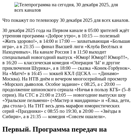
Что покажут по телевизору 30 декабря 2025 для всех каналов.
30 декабря 2025 года на Первом канале в 05:00 зрителей ждёт
утренняя программа «Доброе утро», в 10:15 — полезный
«Жить здорово!», в 14:00 и 17:00 — захватывающая «Большая
игра», а в 21:35 — финал Высшей лиги «Клуба Весёлых и
Находчивых». На канале Россия 1 в 11:50 выходит
специальный новогодний выпуск «Юмор! Юмор!! Юмор!!!»,
в 16:20 — классическая комедия «Операция ‘Ы’ и другие
приключения Шурика», а в 18:00 — сказка «Конек-Горбунок».
На «Матч!» в 16:45 — хоккей КХЛ (ЦСКА — «Динамо»
Москва). На НТВ днём и вечером многосерийный просмотр
«Морских дьяволов. Особое задание» с 08:25, а с 20:00 —
продолжение шпионского сериала «Ничья в пользу КГБ» (5–8
серии). На СТС в 21:00 и 23:05 — новогодние выпуски шоу
«Уральские пельмени» («Мастер и мандарины» и «Ёлка, дети,
два стола»). На ТНТ весь день марафон юмористических
серий «Праздники» с 08:55 по 19:30, в 20:00 — «Звёзды в
Сибири», а в 21:35 — комедия «Совсем ошалели».
Первый. Программа передач на