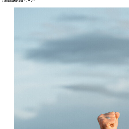
пельменей». «У»