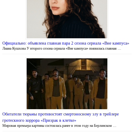
Официально: объявлена главная пара 2 сезона сериала «Вне кампуса»
Лиана Кушхова У второго сезона сериала «Вне кампуса» появилась главная …
Обитатели тюрьмы противостоят смертоносному злу в трейлере
гротескного хоррора «Призрак в клетке»
Мировая премьера картины состоялась ранее в этом году на Берлинском …