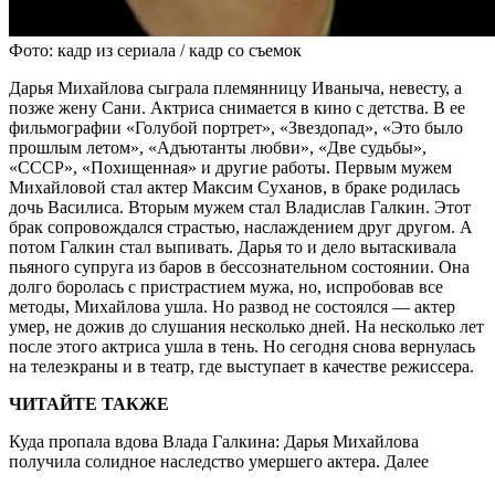
Фото: кадр из сериала / кадр со съемок
Дарья Михайлова сыграла племянницу Иваныча, невесту, а
позже жену Сани. Актриса снимается в кино с детства. В ее
фильмографии «Голубой портрет», «Звездопад», «Это было
прошлым летом», «Адъютанты любви», «Две судьбы»,
«СССР», «Похищенная» и другие работы. Первым мужем
Михайловой стал актер Максим Суханов, в браке родилась
дочь Василиса. Вторым мужем стал Владислав Галкин. Этот
брак сопровождался страстью, наслаждением друг другом. А
потом Галкин стал выпивать. Дарья то и дело вытаскивала
пьяного супруга из баров в бессознательном состоянии. Она
долго боролась с пристрастием мужа, но, испробовав все
методы, Михайлова ушла. Но развод не состоялся — актер
умер, не дожив до слушания несколько дней. На несколько лет
после этого актриса ушла в тень. Но сегодня снова вернулась
на телеэкраны и в театр, где выступает в качестве режиссера.
ЧИТАЙТЕ ТАКЖЕ
Куда пропала вдова Влада Галкина: Дарья Михайлова
получила солидное наследство умершего актера. Далее