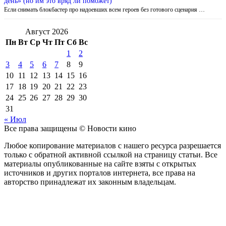
день» (но им это вряд ли поможет)
Если снимать блокбастер про надоевших всем героев без готового сценария …
Август 2026
Пн
Вт
Ср
Чт
Пт
Сб
Вс
1
2
3
4
5
6
7
8
9
10
11
12
13
14
15
16
17
18
19
20
21
22
23
24
25
26
27
28
29
30
31
« Июл
Все права защищены © Новости кино
Любое копирование материалов с нашего ресурса разрешается
только с обратной активной ссылкой на страницу статьи. Все
материалы опубликованные на сайте взяты с открытых
источников и других порталов интернета, все права на
авторство принадлежат их законным владельцам.