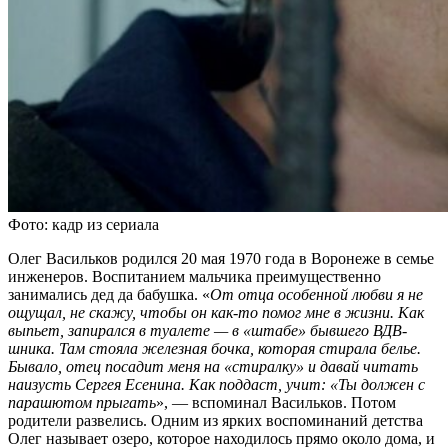
Фото: кадр из сериала
Олег Васильков родился 20 мая 1970 года в Воронеже в семье
инженеров. Воспитанием мальчика преимущественно
занимались дед да бабушка. «
От отца особенной любви я не
ощущал, не скажу, чтобы он как-то помог мне в жизни. Как
выпьет, запирался в туалете — в «штабе» бывшего ВДВ-
шника. Там стояла железная бочка, которая стирала белье.
Бывало, отец посадит меня на «стиралку» и давай читать
наизусть Сергея Есенина. Как поддаст, учит: «Ты должен с
парашютом прыгать
», — вспоминал Васильков. Потом
родители развелись. Одним из ярких воспоминаний детства
Олег называет озеро, которое находилось прямо около дома, и