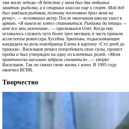
там жили лебеди.»
В детстве у меня был два любимых
занятия: рыбалка, а в старших классах еще и спорт. Мой дед
был заядлым рыбаком, поэтому постоянно брал меня на
речку
», — вспоминал актер. После окончания школы ушел в
армию. «
Я никем не хотел становиться. Рыбалка да птицы —
вот все мои увлечения
», — признавался Олег. Когда ему
оставалось служить чуть более трех месяцев, в часть пришли
ассистенты режиссера Хусейна Эркенова, подыскивающие
кандидата на роль новобранца Елина в картину «Сто дней до
приказа». Васильков решил попробовать свои силы, прошел
пробы и был утвержден на одну из ключевых ролей. «
Меня
практически насильно забрали сниматься
», — уверял
Васильков. Так он связал свою жизнь с кино. В 1995 году
окончил ВГИК.
Творчество