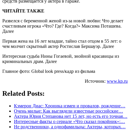
средств размещается у актера в гараже.
ЧИТАЙТЕ ТАКЖЕ
Развелся с беременной женой из-за новой любви: Что делает
счастливым игрока «Что? Где? Когда?» Максима Поташева.
Далее
Первая жена на 16 лет младше, тайно стал отцом в 55 лет: о
чем молчит скрытный актер Ростислав Бершауэр. Далее
Интересная судьба Нины Гогаевой, знойной красавицы из
криминальных драм. Далее
Главное фото: Global look press/кадр из фильма
Источник:
www.kp.ru
Related Posts:
Кэмерон Диас: Хроника измен и провалов, рождение…
Очень милые: Как выглядели известные российские…
Актера Юрия Степанова нет 15 лет, но есть его точная…
Интересные факты о сериале «Что сказал покойник»:…
Не родственники, а однофамильцы: Актеры, которых…