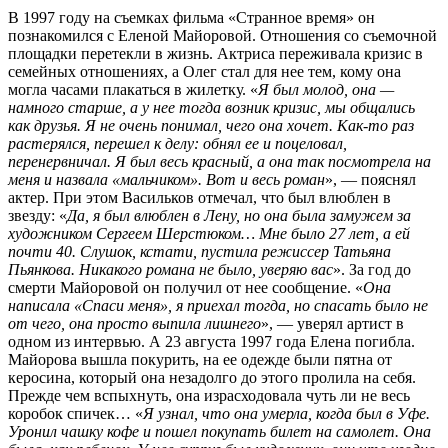
В 1997 году на съемках фильма «Странное время» он
познакомился с Еленой Майоровой. Отношения со съемочной
площадки перетекли в жизнь. Актриса переживала кризис в
семейных отношениях, а Олег стал для нее тем, кому она
могла часами плакаться в жилетку. «
Я был молод, она —
намного старше, а у нее тогда возник кризис, мы общались
как друзья. Я не очень понимал, чего она хочет. Как-то раз
растерялся, перешел к делу: обнял ее и поцеловал,
перенервничал. Я был весь красный, а она так посмотрела на
меня и назвала «мальчиком». Вот и весь роман
», — пояснял
актер. При этом Васильков отмечал, что был влюблен в
звезду: «
Да, я был влюблен в Лену, но она была замужем за
художником Сергеем Шерстюком… Мне было 27 лет, а ей
почти 40. Слушок, кстати, пустила режиссер Татьяна
Пьянкова. Никакого романа не было, уверяю вас
». За год до
смерти Майоровой он получил от нее сообщение. «
Она
написала «Спаси меня», я приехал тогда, но спасать было не
от чего, она просто выпила лишнего
», — уверял артист в
одном из интервью. А 23 августа 1997 года Елена погибла.
Майорова вышла покурить, на ее одежде были пятна от
керосина, который она незадолго до этого пролила на себя.
Прежде чем вспыхнуть, она израсходовала чуть ли не весь
коробок спичек… «
Я узнал, что она умерла, когда был в Уфе.
Уронил чашку кофе и пошел покупать билет на самолет. Она