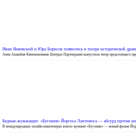
Иван Янковский и Юра Борисов появились в тизере исторической драм
Анна Акишбая Кинокомпания Централ Партнершип выпустила тизер предстоящего п
Бедные-жужжащие: «Бугония» Йоргоса Лантимоса — абсурд против кон
В международных онлайн-кинотеатрах вовсю жужжит «Бугония» — новый фильм Йо