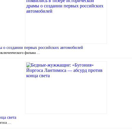
ы о создании первых российских автомобилей
риключенческого фильма …
ца света
ргоса …