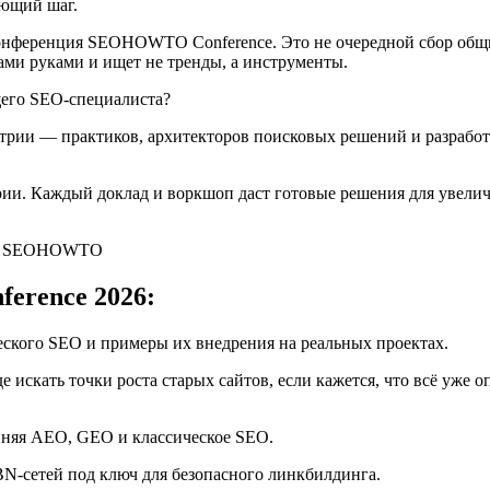
ующий шаг.
 конференция SEOHOWTO Conference. Это не очередной сбор общи
тами руками и ищет не тренды, а инструменты.
щего SEO-специалиста?
рии — практиков, архитекторов поисковых решений и разработ
. Каждый доклад и воркшоп даст готовые решения для увеличе
rence 2026:
ского SEO и примеры их внедрения на реальных проектах.
 искать точки роста старых сайтов, если кажется, что всё уже
диняя AEO, GEO и классическое SEO.
N-сетей под ключ для безопасного линкбилдинга.