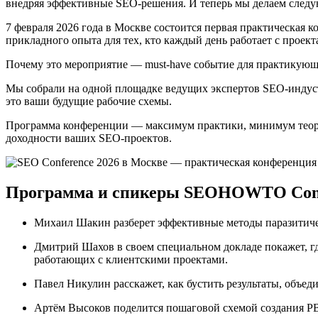
внедряя эффективные SEO-решения. И теперь мы делаем след
7 февраля 2026 года в Москве состоится первая практическая
прикладного опыта для тех, кто каждый день работает с проек
Почему это мероприятие — must-have событие для практикую
Мы собрали на одной площадке ведущих экспертов SEO-индуст
это ваши будущие рабочие схемы.
Программа конференции — максимум практики, минимум теории
доходности ваших SEO-проектов.
Программа и спикеры SEOHOWTO Confe
Михаил Шакин разберет эффективные методы паразитиче
Дмитрий Шахов в своем специальном докладе покажет, где
работающих с клиентскими проектами.
Павел Никулин расскажет, как бустить результаты, объе
Артём Высоков поделится пошаговой схемой создания PB