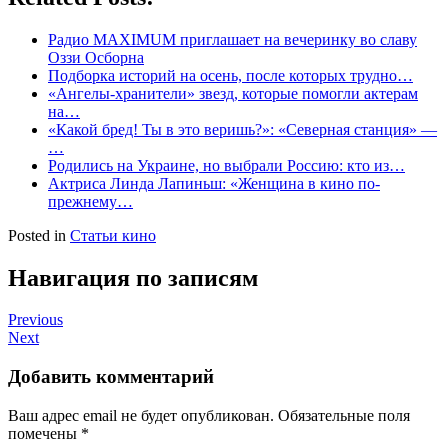
Радио MAXIMUM приглашает на вечеринку во славу
Оззи Осборна
Подборка историй на осень, после которых трудно…
«Ангелы-хранители» звезд, которые помогли актерам
на…
«Какой бред! Ты в это веришь?»: «Северная станция» —
…
Родились на Украине, но выбрали Россию: кто из…
Актриса Линда Лапиньш: «Женщина в кино по-
прежнему…
Posted in
Статьи кино
Навигация по записям
Previous
Next
Добавить комментарий
Ваш адрес email не будет опубликован.
Обязательные поля
помечены
*