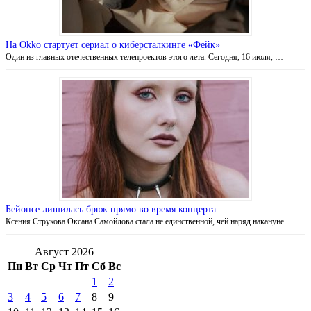
На Okko стартует сериал о киберсталкинге «Фейк»
Один из главных отечественных телепроектов этого лета. Сегодня, 16 июля, …
Бейонсе лишилась брюк прямо во время концерта
Ксения Струкова Оксана Самойлова стала не единственной, чей наряд накануне …
Август 2026
Пн
Вт
Ср
Чт
Пт
Сб
Вс
1
2
3
4
5
6
7
8
9