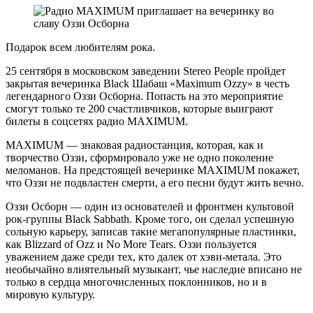
Подарок всем любителям рока.
25 сентября в московском заведении Stereo People пройдет
закрытая вечеринка Black Шабаш «Maximum Ozzy» в честь
легендарного Оззи Осборна. Попасть на это мероприятие
смогут только те 200 счастливчиков, которые выиграют
билеты в соцсетях радио MAXIMUM.
MAXIMUM — знаковая радиостанция, которая, как и
творчество Оззи, сформировало уже не одно поколение
меломанов. На предстоящей вечеринке MAXIMUM покажет,
что Оззи не подвластен смерти, а его песни будут жить вечно.
Оззи Осборн — один из основателей и фронтмен культовой
рок-группы Black Sabbath. Кроме того, он сделал успешную
сольную карьеру, записав такие мегапопулярные пластинки,
как Blizzard of Ozz и No More Tears. Оззи пользуется
уважением даже среди тех, кто далек от хэви-метала. Это
необычайно влиятельный музыкант, чье наследие вписано не
только в сердца многочисленных поклонников, но и в
мировую культуру.