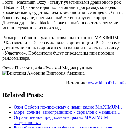
Гости «Maximum Ozzy» станут участниками драйвового рок-
Шабаша. Организаторы подготовили программу, которая,
кроме музыки, будет включать эксклюзивные видео с Оззи на
большом экране, специальный мерч и другие сюрпризы.
Дресс-кодд — total black. Также на шабаш слетятся летучие
мыши, сделанные из шоколада.
Розыгрыш билетов уже стартовал на странице MAXIMUM
ВКонтакте и в Телеграм-канале радиостанции. В Телеграме
достаточно лишь подписаться на канал и нажать на кнопку
«Участвую». Победители будут определены при помощи
рандомайзера.
Фото: Пресс-служба «Русской Медиагруппы»
Виктория Аморина
Источник:
www.kinoafisha.info
Related Posts:
Оззи Осборн по-прежнему с нами: радио MAXIMUM…
Море, солнце, виноградники: 7 сериалов с манящей…
Ограниченное предложение: радио MAXIMUM
запустило в…
Российские новогодние фильмы, которые вас еще