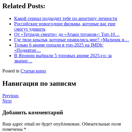
Related Posts:
Какой сериал подходит тебе по архетипу личности
Российские новогодние фильмы, которые вас еще
смогут удивить
От «Тетради смерти» до «Атаки титанов»: Топ-10…
Где твои крылья, которые нравились мне? «Мальчик и…
Только 6 аниме попали в топ-2025 на IMDb:
«Поднятие…
В Японии выбрали 5 топовых аниме 2025-го: за
звание…
Posted in
Статьи кино
Навигация по записям
Previous
Next
Добавить комментарий
Ваш адрес email не будет опубликован.
Обязательные поля
помечены
*