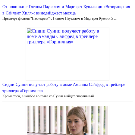
От новинки с Гленом Пауэллом и Маргарет Куолли до «Возвращения
в Сайлент Хилл»: кинодайджест месяца
Премьера фильма “Наследник” с Гленом Пауэллом и Маргарет Куолли 5 …
Сидни Суини получает работу в доме Аманды Сайфред в трейлере
триллера «Горничная»
Кроме того, в ноябре во главе со Суини выйдет спортивный …