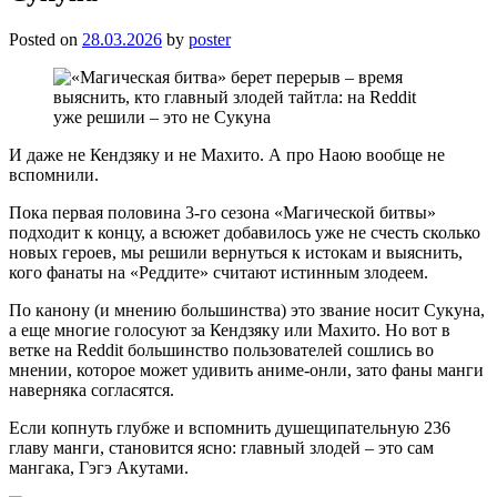
Posted on
28.03.2026
by
poster
И даже не Кендзяку и не Махито. А про Наою вообще не
вспомнили.
Пока первая половина 3-го сезона «Магической битвы»
подходит к концу, а всюжет добавилось уже не счесть сколько
новых героев, мы решили вернуться к истокам и выяснить,
кого фанаты на «Реддите» считают истинным злодеем.
По канону (и мнению большинства) это звание носит Сукуна,
а еще многие голосуют за Кендзяку или Махито. Но вот в
ветке на Reddit большинство пользователей сошлись во
мнении, которое может удивить аниме-онли, зато фаны манги
наверняка согласятся.
Если копнуть глубже и вспомнить душещипательную 236
главу манги, становится ясно: главный злодей – это сам
мангака, Гэгэ Акутами.