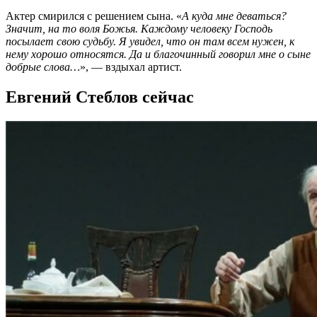
Актер смирился с решением сына. «
А куда мне деваться?
Значит, на то воля Божья. Каждому человеку Господь
посылает свою судьбу. Я увидел, что он там всем нужен, к
нему хорошо относятся. Да и благочинный говорил мне о сыне
добрые слова…
», — вздыхал артист.
Евгений Стеблов сейчас