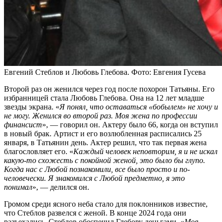
Евгений Стеблов и Любовь Глебова. Фото: Евгения Гусева
Второй раз он женился через год после похорон Татьяны. Его
избранницей стала Любовь Глебова. Она на 12 лет младше
звезды экрана. «
Я понял, что оставаться «бобылем» не хочу и
не могу. Женился во второй раз. Моя жена по профессии
финансист
», — говорил он. Актеру было 66, когда он вступил
в новый брак. Артист и его возлюбленная расписались 25
января, в Татьянин день. Актер решил, что так первая жена
благословляет его. «
Каждый человек неповторим, я и не искал
какую-то схожесть с покойной женой, это было бы глупо.
Когда нас с Любой познакомили, все было просто и по-
человечески. Я знакомился с Любой предметно, я это
понимал
», — делился он.
Громом среди ясного неба стало для поклонников известие,
что Стеблов развелся с женой. В конце 2024 года они
разъехались, Стеблов обеспечил Глебову деньгами. «
Моя