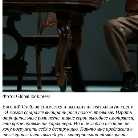
Фото: Global look press
Евгений Стеблов снимается и выходит на театральную сцену.
«
Я всегда старался выбирать роли положительные. Играть
отрицательные роли легче, такие герои выгоднее смотрятся,
это яркое проявление характера. Но я не люблю негатив, не
хочу погружать себя в деструкцию. Как-то мне предлагали в
телесериале очень выгодную с материальной точки зрения