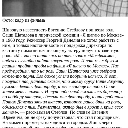
Фото: кадр из фильма
Широкую известность Евгению Стеблову принесла роль
Саши Шаталова в лирической комедии «Я шагаю по Москве»
в 1963 году. Режиссер Георгий Данелия не хотел работать с
ним, и только настойчивость и поддержка директора по
кастингу помогли начинающему актеру получить заветную
роль. «
Мы часто шатались по павильонам «Мосфильма»,
надеясь случайно найти какую-то роль. И вот мы с другом
решили пройти пробы на фильм «Я шагаю по Москве». Нас
предупредили, что на роль Саши Шаталова уже выбрали
какого-то парня. Его даже успели побрить налысо. И вот,
послушав нас, Данелия сказал, что моему другу Вите Зазулину
нужно сделать фотопробу, а меня вообще не надо. Он не
хотел меня снимать. И тут надо мной сжалилась директор
по подбору актеров, сделала мне фотопробу, и она сработала.
Потом Данелия звонил актеру, которого ранее брал на роль,
объяснялся с ним. Разумеется, актер был в ярости, крыл всех
матом
», — рассказывал Стеблов. По словам Евгения
Юрьевича, он не сразу почувствовал, что стал популярным.
На момент премьеры находился за городом. Лишь через
несколько дней после выхода фильма в прокат актера начали