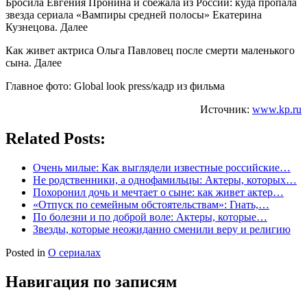
Бросила Евгения Пронина и сбежала из России: куда пропала
звезда сериала «Вампиры средней полосы» Екатерина
Кузнецова. Далее
Как живет актриса Ольга Павловец после смерти маленького
сына. Далее
Главное фото: Global look press/кадр из фильма
Источник:
www.kp.ru
Related Posts:
Очень милые: Как выглядели известные российские…
Не родственники, а однофамильцы: Актеры, которых…
Похоронил дочь и мечтает о сыне: как живет актер…
«Отпуск по семейным обстоятельствам»: Гнать,…
По болезни и по доброй воле: Актеры, которые…
Звезды, которые неожиданно сменили веру и религию
Posted in
О сериалах
Навигация по записям