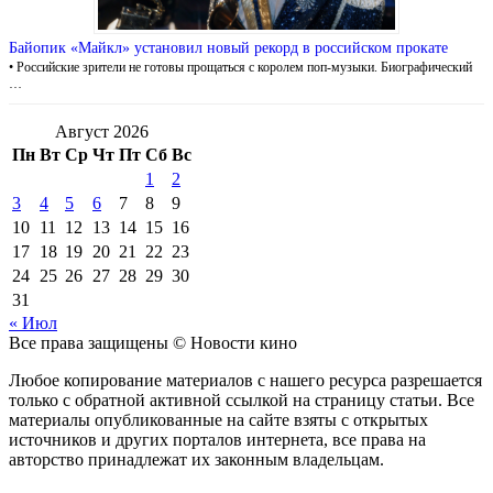
Байопик «Майкл» установил новый рекорд в российском прокате
• Российские зрители не готовы прощаться с королем поп-музыки. Биографический
…
Август 2026
Пн
Вт
Ср
Чт
Пт
Сб
Вс
1
2
3
4
5
6
7
8
9
10
11
12
13
14
15
16
17
18
19
20
21
22
23
24
25
26
27
28
29
30
31
« Июл
Все права защищены © Новости кино
Любое копирование материалов с нашего ресурса разрешается
только с обратной активной ссылкой на страницу статьи. Все
материалы опубликованные на сайте взяты с открытых
источников и других порталов интернета, все права на
авторство принадлежат их законным владельцам.