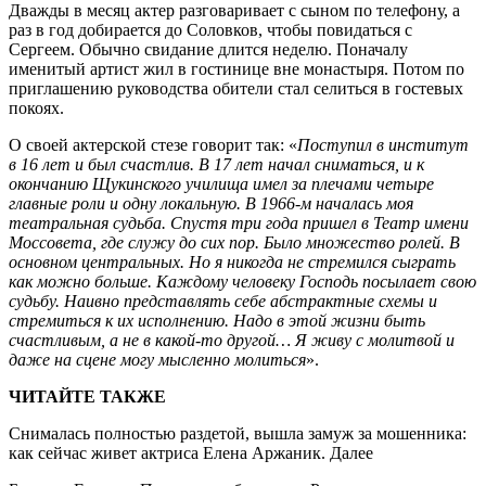
Дважды в месяц актер разговаривает с сыном по телефону, а
раз в год добирается до Соловков, чтобы повидаться с
Сергеем. Обычно свидание длится неделю. Поначалу
именитый артист жил в гостинице вне монастыря. Потом по
приглашению руководства обители стал селиться в гостевых
покоях.
О своей актерской стезе говорит так: «
Поступил в институт
в 16 лет и был счастлив. В 17 лет начал сниматься, и к
окончанию Щукинского училища имел за плечами четыре
главные роли и одну локальную. В 1966-м началась моя
театральная судьба. Спустя три года пришел в Театр имени
Моссовета, где служу до сих пор. Было множество ролей. В
основном центральных. Но я никогда не стремился сыграть
как можно больше. Каждому человеку Господь посылает свою
судьбу. Наивно представлять себе абстрактные схемы и
стремиться к их исполнению. Надо в этой жизни быть
счастливым, а не в какой-то другой… Я живу с молитвой и
даже на сцене могу мысленно молиться
».
ЧИТАЙТЕ ТАКЖЕ
Снималась полностью раздетой, вышла замуж за мошенника:
как сейчас живет актриса Елена Аржаник. Далее