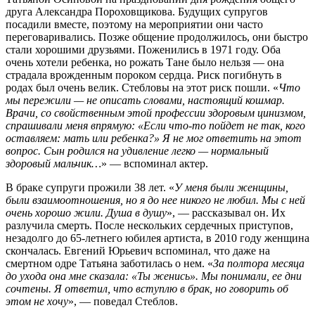
друга Александра Пороховщикова. Будущих супругов
посадили вместе, поэтому на мероприятии они часто
переговаривались. Позже общение продолжилось, они быстро
стали хорошими друзьями. Поженились в 1971 году. Оба
очень хотели ребенка, но рожать Тане было нельзя — она
страдала врожденным пороком сердца. Риск погибнуть в
родах был очень велик. Стебловы на этот риск пошли. «
Что
мы пережили — не описать словами, настоящий кошмар.
Врачи, со свойственным этой профессии здоровым цинизмом,
спрашивали меня впрямую: «Если что-то пойдет не так, кого
оставляем: мать или ребенка?» Я не мог ответить на этот
вопрос. Сын родился на удивление легко — нормальный
здоровый мальчик…
» — вспоминал актер.
В браке супруги прожили 38 лет. «
У меня были женщины,
были взаимоотношения, но я до нее никого не любил. Мы с ней
очень хорошо жили. Душа в душу
», — рассказывал он. Их
разлучила смерть. После нескольких сердечных приступов,
незадолго до 65-летнего юбилея артиста, в 2010 году женщина
скончалась. Евгений Юрьевич вспоминал, что даже на
смертном одре Татьяна заботилась о нем. «
За полтора месяца
до ухода она мне сказала: «Ты женись». Мы понимали, ее дни
сочтены. Я ответил, что вступлю в брак, но говорить об
этом не хочу
», — поведал Стеблов.