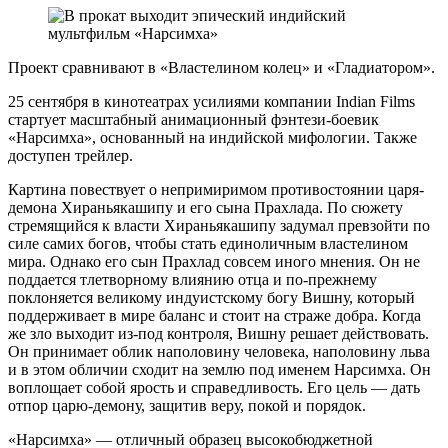
Проект сравнивают в «Властелином колец» и «Гладиатором».
25 сентября в кинотеатрах усилиями компании Indian Films
стартует масштабный анимационный фэнтези-боевик
«Нарсимха», основанный на индийской мифологии. Также
доступен трейлер.
Картина повествует о непримиримом противостоянии царя-
демона Хираньякашипу и его сына Прахлада. По сюжету
стремящийся к власти Хираньякашипу задумал превзойти по
силе самих богов, чтобы стать единоличным властелином
мира. Однако его сын Прахлад совсем иного мнения. Он не
поддается тлетворному влиянию отца и по-прежнему
поклоняется великому индуистскому богу Вишну, который
поддерживает в мире баланс и стоит на страже добра. Когда
же зло выходит из-под контроля, Вишну решает действовать.
Он принимает облик наполовину человека, наполовину льва
и в этом обличии сходит на землю под именем Нарсимха. Он
воплощает собой ярость и справедливость. Его цель — дать
отпор царю-демону, защитив веру, покой и порядок.
«Нарсимха» — отличный образец высокобюджетной