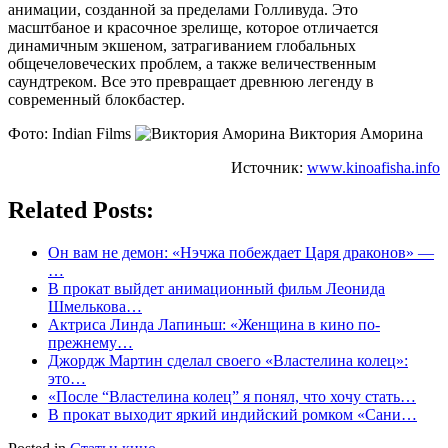
анимации, созданной за пределами Голливуда. Это
масштбаное и красочное зрелище, которое отличается
динамичным экшеном, затрагиванием глобальных
общечеловеческих проблем, а также величественным
саундтреком. Все это превращает древнюю легенду в
современный блокбастер.
Фото: Indian Films
Виктория Аморина
Источник:
www.kinoafisha.info
Related Posts:
Он вам не демон: «Нэчжа побеждает Царя драконов» —
…
В прокат выйдет анимационный фильм Леонида
Шмелькова…
Актриса Линда Лапиньш: «Женщина в кино по-
прежнему…
Джордж Мартин сделал своего «Властелина колец»:
это…
«После “Властелина колец” я понял, что хочу стать…
В прокат выходит яркий индийский ромком «Сани…