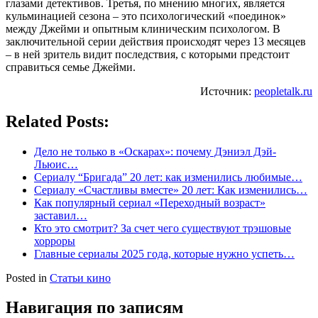
глазами детективов. Третья, по мнению многих, является
кульминацией сезона – это психологический «поединок»
между Джейми и опытным клиническим психологом. В
заключительной серии действия происходят через 13 месяцев
– в ней зритель видит последствия, с которыми предстоит
справиться семье Джейми.
Источник:
peopletalk.ru
Related Posts:
Дело не только в «Оскарах»: почему Дэниэл Дэй-
Льюис…
Сериалу “Бригада” 20 лет: как изменились любимые…
Сериалу «Счастливы вместе» 20 лет: Как изменились…
Как популярный сериал «Переходный возраст»
заставил…
Кто это смотрит? За счет чего существуют трэшовые
хорроры
Главные сериалы 2025 года, которые нужно успеть…
Posted in
Статьи кино
Навигация по записям