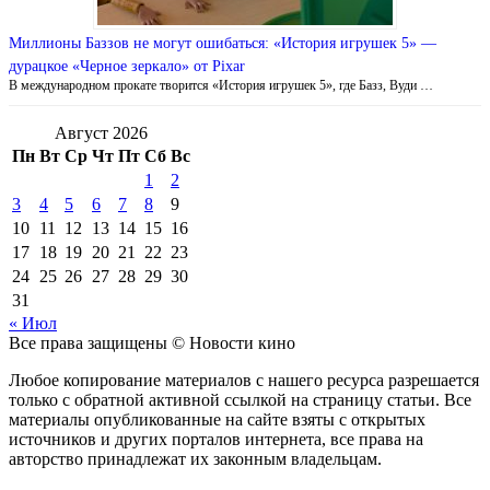
Миллионы Баззов не могут ошибаться: «История игрушек 5» —
дурацкое «Черное зеркало» от Pixar
В международном прокате творится «История игрушек 5», где Базз, Вуди …
Август 2026
Пн
Вт
Ср
Чт
Пт
Сб
Вс
1
2
3
4
5
6
7
8
9
10
11
12
13
14
15
16
17
18
19
20
21
22
23
24
25
26
27
28
29
30
31
« Июл
Все права защищены © Новости кино
Любое копирование материалов с нашего ресурса разрешается
только с обратной активной ссылкой на страницу статьи. Все
материалы опубликованные на сайте взяты с открытых
источников и других порталов интернета, все права на
авторство принадлежат их законным владельцам.