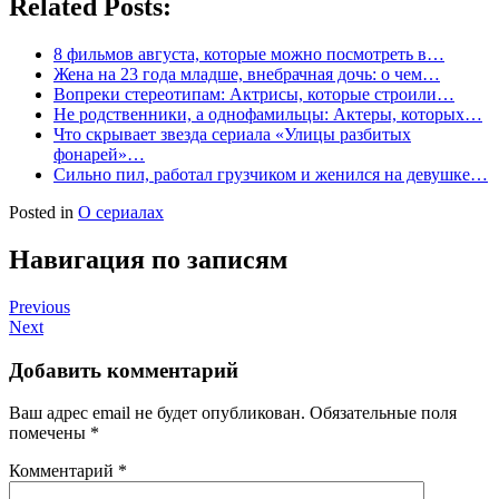
Related Posts:
8 фильмов августа, которые можно посмотреть в…
Жена на 23 года младше, внебрачная дочь: о чем…
Вопреки стереотипам: Актрисы, которые строили…
Не родственники, а однофамильцы: Актеры, которых…
Что скрывает звезда сериала «Улицы разбитых
фонарей»…
Сильно пил, работал грузчиком и женился на девушке…
Posted in
О сериалах
Навигация по записям
Previous
Next
Добавить комментарий
Ваш адрес email не будет опубликован.
Обязательные поля
помечены
*
Комментарий
*