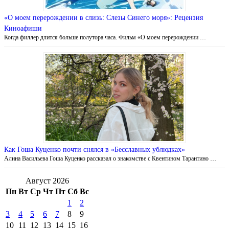
«О моем перерождении в слизь: Слезы Синего моря»: Рецензия
Киноафиши
Когда филлер длится больше полутора часа. Фильм «О моем перерождении …
Как Гоша Куценко почти снялся в «Бесславных ублюдках»
Алина Васильева Гоша Куценко рассказал о знакомстве с Квентином Тарантино …
Август 2026
Пн
Вт
Ср
Чт
Пт
Сб
Вс
1
2
3
4
5
6
7
8
9
10
11
12
13
14
15
16