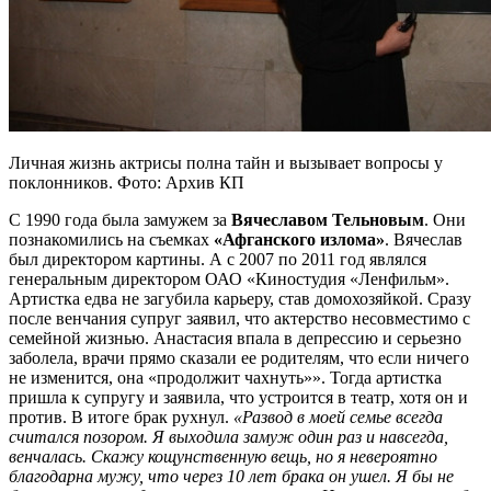
Личная жизнь актрисы полна тайн и вызывает вопросы у
поклонников. Фото: Архив КП
С 1990 года была замужем за
Вячеславом Тельновым
. Они
познакомились на съемках
«Афганского излома»
. Вячеслав
был директором картины. А с 2007 по 2011 год являлся
генеральным директором ОАО «Киностудия «Ленфильм».
Артистка едва не загубила карьеру, став домохозяйкой. Сразу
после венчания супруг заявил, что актерство несовместимо с
семейной жизнью. Анастасия впала в депрессию и серьезно
заболела, врачи прямо сказали ее родителям, что если ничего
не изменится, она «продолжит чахнуть»». Тогда артистка
пришла к супругу и заявила, что устроится в театр, хотя он и
против. В итоге брак рухнул.
«Развод в моей семье всегда
считался позором. Я выходила замуж один раз и навсегда,
венчалась. Скажу кощунственную вещь, но я невероятно
благодарна мужу, что через 10 лет брака он ушел. Я бы не