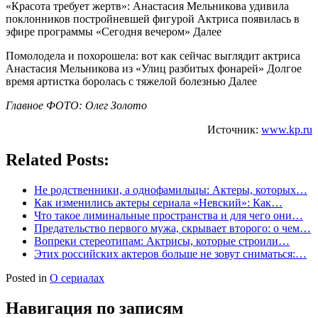
«Красота требует жертв»: Анастасия Мельникова удивила
поклонников постройневшей фигурой Актриса появилась в
эфире программы «Сегодня вечером» Далее
Помолодела и похорошела: вот как сейчас выглядит актриса
Анастасия Мельникова из «Улиц разбитых фонарей» Долгое
время артистка боролась с тяжелой болезнью Далее
Главное ФОТО: Олег Золото
Источник:
www.kp.ru
Related Posts:
Не родственники, а однофамильцы: Актеры, которых…
Как изменились актеры сериала «Невский»: Как…
Что такое лиминальные пространства и для чего они…
Предательство первого мужа, скрывает второго: о чем…
Вопреки стереотипам: Актрисы, которые строили…
Этих российских актеров больше не зовут сниматься:…
Posted in
О сериалах
Навигация по записям