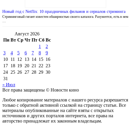
Новый год с Netflix: 10 праздничных фильмов и сериалов стриминга
Стриминговый гигант известен обширностью своего каталога. Разумеется, есть в нем
…
Август 2026
Пн
Вт
Ср
Чт
Пт
Сб
Вс
1
2
3
4
5
6
7
8
9
10
11
12
13
14
15
16
17
18
19
20
21
22
23
24
25
26
27
28
29
30
31
« Июл
Все права защищены © Новости кино
Любое копирование материалов с нашего ресурса разрешается
только с обратной активной ссылкой на страницу статьи. Все
материалы опубликованные на сайте взяты с открытых
источников и других порталов интернета, все права на
авторство принадлежат их законным владельцам.