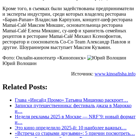
Кроме того, в съемках были задействованы предприниматели
и эксперты индустрии, среди которых владелец ресторана
«Баран-Рапан» Владислав Карпухин, концепт-шеф ресторана
Mamai-Calé Максим Микшис, основательница ресторана
Mamai-Calé Елена Микшис, су-шеф и хранитель семейных
рецептов в ресторане Mamai-Calé Михаил Ксенофонтов,
ресторатор и сооснователь Co-Сo Team Александр Павлов и
другие. Шоураннером выступает Максим Кузьмин.
Фото: Онлайн-кинотеатр «Кинопоиск»
Юрий Волошин
Источник:
www.kinoafisha.info
Related Posts:
Глава «Инсайд Промо» Татьяна Мищенко раскроет…
Записки путешественника: фестиваль джаза в Марокко
и…
Неделя рекламы 2025 в Москве — NRF’9: новый формат
и…
Это кино определило 2025-й: 10 наиболее важных…
«Встреча со старыми друзьями»: 5 причин посмотреть…