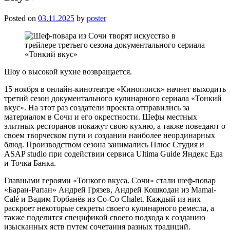
Posted on
03.11.2025
by
poster
Шоу о высокой кухне возвращается.
15 ноября в онлайн-кинотеатре «Кинопоиск» начнет выходить
третий сезон документального кулинарного сериала «Тонкий
вкус». На этот раз создатели проекта отправились за
материалом в Сочи и его окрестности. Шефы местных
элитных ресторанов покажут свою кухню, а также поведают о
своем творческом пути и создании наиболее неординарных
блюд. Производством сезона занимались Плюс Студия и
ASAP studio при содействии сервиса Ultima Guide Яндекс Еда
и Точка Банка.
Главными героями «Тонкого вкуса. Сочи» стали шеф-повар
«Баран-Рапан» Андрей Грязев, Андрей Кошкодан из Mamai-
Calé и Вадим Горбанёв из Co-Co Chalet. Каждый из них
раскроет некоторые секреты своего кулинарного ремесла, а
также поделится спецификой своего подхода к созданию
изысканных яств путем сочетания разных традиций.