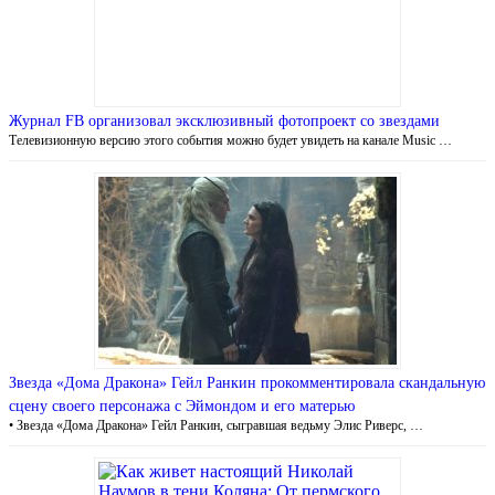
Журнал FB организовал эксклюзивный фотопроект со звездами
Телевизионную версию этого события можно будет увидеть на канале Music …
Звезда «Дома Дракона» Гейл Ранкин прокомментировала скандальную
сцену своего персонажа с Эймондом и его матерью
• Звезда «Дома Дракона» Гейл Ранкин, сыгравшая ведьму Элис Риверс, …