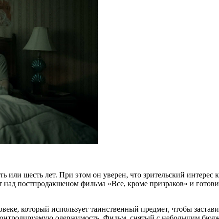
ять или шесть лет. При этом он уверен, что зрительский интерес
ет над постпродакшеном фильма «Все, кроме призраков» и готов
веке, который использует таинственный предмет, чтобы заставит
еконтролируемую одержимость. Фильм, снятый с небольшим бюдж