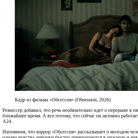
Кадр из фильма «Обсессия» (Obsession, 2026)
Режиссер добавил, что речь необязательно идет о перерыве в п
ближайшее время. А все потому, что сейчас он активно работа
A24.
Напомним, что хоррор «Обсессия» рассказывает о молодом чело
однако чувства девушки быстро превращаются в опасную и н