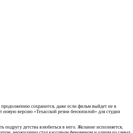
 к продолжению сохранится, даже если фильм выйдет не в
ит новую версию «Техасской резни бензопилой» для студии
ь подругу детства влюбиться в него. Желание исполняется,
етом, неожиданно стал кассовым феноменом и одним из самых