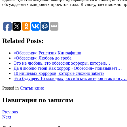
обсуждаемых жанровых проектов года. К слову, здесь можно про
Related Posts:
«Обсессия»: Рецензия Киноафиши
«Обсессия»: Любовь до гроба
Это не любовь, это обсессия: хорроры, которые…
Да я люблю тебя! Как хоррор «Обсессия» показывает…
10 нишевых хорроров, которые сложно забыть
Это будущее: 16 молодых российских актеров и актрис,…
Posted in
Статьи кино
Навигация по записям
Previous
Next