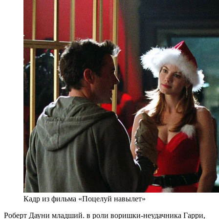
Кадр из фильма «Поцелуй навылет»
Роберт Дауни младший. в роли воришки-неудачника Гарри,