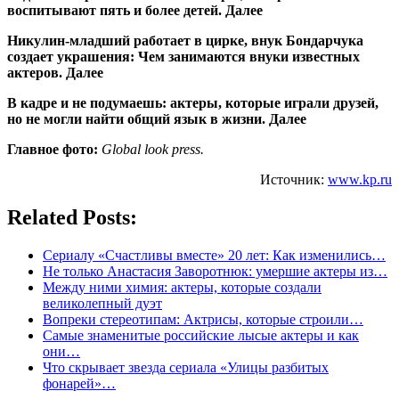
воспитывают пять и более детей. Далее
Никулин-младший работает в цирке, внук Бондарчука
создает украшения: Чем занимаются внуки известных
актеров. Далее
В кадре и не подумаешь: актеры, которые играли друзей,
но не могли найти общий язык в жизни. Далее
Главное фото:
Global look press.
Источник:
www.kp.ru
Related Posts:
Сериалу «Счастливы вместе» 20 лет: Как изменились…
Не только Анастасия Заворотнюк: умершие актеры из…
Между ними химия: актеры, которые создали
великолепный дуэт
Вопреки стереотипам: Актрисы, которые строили…
Самые знаменитые российские лысые актеры и как
они…
Что скрывает звезда сериала «Улицы разбитых
фонарей»…