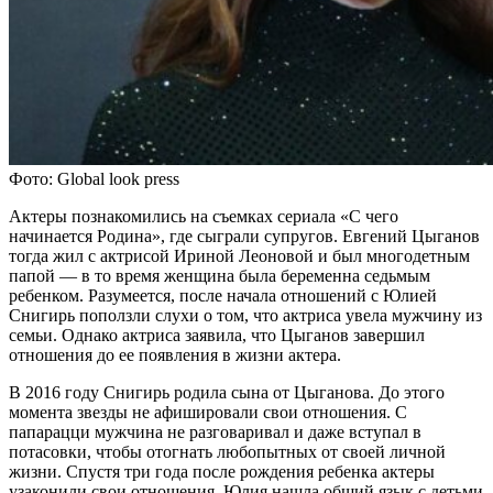
Фото: Global look press
Актеры познакомились на съемках сериала «С чего
начинается Родина», где сыграли супругов. Евгений Цыганов
тогда жил с актрисой Ириной Леоновой и был многодетным
папой — в то время женщина была беременна седьмым
ребенком. Разумеется, после начала отношений с Юлией
Снигирь поползли слухи о том, что актриса увела мужчину из
семьи. Однако актриса заявила, что Цыганов завершил
отношения до ее появления в жизни актера.
В 2016 году Снигирь родила сына от Цыганова. До этого
момента звезды не афишировали свои отношения. С
папарацци мужчина не разговаривал и даже вступал в
потасовки, чтобы отогнать любопытных от своей личной
жизни. Спустя три года после рождения ребенка актеры
узаконили свои отношения. Юлия нашла общий язык с детьми