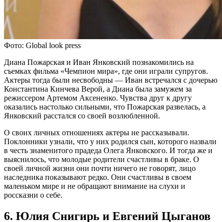
Фото: Global look press
Диана Пожарская и Иван Янковский познакомились на
съемках фильма «Чемпион мира», где они играли супругов.
Актеры тогда были несвободны — Иван встречался с дочерью
Константина Кинчева Верой, а Диана была замужем за
режиссером Артемом Аксененко. Чувства друг к другу
оказались настолько сильными, что Пожарская развелась, а
Янковский расстался со своей возлюбленной.
О своих личных отношениях актеры не рассказывали.
Поклонники узнали, что у них родился сын, которого назвали
в честь знаменитого прадеда Олега Янковского. И тогда же и
выяснилось, что молодые родители счастливы в браке. О
своей личной жизни они почти ничего не говорят, лицо
наследника показывают редко. Они счастливы в своем
маленьком мире и не обращают внимание на слухи и
россказни о себе.
6. Юлия Снигирь и Евгений Цыганов