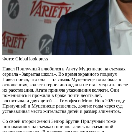
Фото: Global look press
Павел Прилучный влюбился в Агату Муцениеце на съемках
сериала «Закрытая школа». Во время экранного поцелуя
Павел понял, что она — та самая. Муцениеце тогда была в
отношениях, коллега терпеливо ждал и не стал медлить после
их расставания. Агата приняла ухаживания коллеги. Они
поженились и прожили в браке почти десять лет,
воспитывали двух детей — Тимофея и Мию. Но в 2020 году
Прилучный и Муцениеце развелись, долгие годы через суд
устанавливая место жительства детей и размер алиментов.
Со своей второй женой Зепюр Брутян Прилучный тоже
познакомился на съемках: они оказались на съемочной
площадке сериала «В клетке», там же снималась и