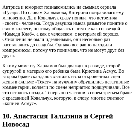
Актриса и юморист познакомились на съемках сериала
«Гусар». По словам Харламова, Катерина понравилась ему
мгновенно. Да и Ковальчук сразу поняла, что встретила
«своего» человека. Тогда девушка имела размытое понятие о
своем коллеге, поэтому общалась с ним не как со звездой
«Камеди Клаб», а как с человеком, с которым ей хорошо.
Отношения не были идеальными, они несколько раз
расставались до свадьбы. Однако все равно находили
компромиссы, потому что понимали, что не могут друг без
друга.
К тому моменту Харламов был дважды в разводе, второй
супругой и матерью его ребенка была Кристина Асмус. Во
втором браке скандалов хватало: из-за откровенных сцен
жены в фильме «Текст» на мужчину обрушились негативные
комментарии, коллеги по сцене неприятно подшучивали. Все
это осталось позади. Теперь он счастлив в своем третьем браке
с красавицей Ковальчук, которую, к слову, многие считают
«копией Асмус».
10. Анастасия Талызина и Сергей
Новосад