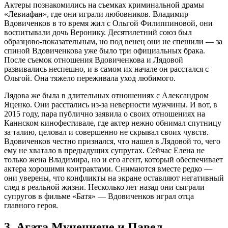
Актеры познакомились на съемках криминальной драмы
«Левиафан», где они играли любовников. Владимир
Вдовиченков в то время жил с Ольгой Филиппиновой, они
воспитывали дочь Веронику. Десятилетний союз был
образцово-показательным, но под венец они не спешили — за
спиной Вдовиченкова уже было три официальных брака.
После съемок отношения Вдовиченкова и Лядовой
развивались неспешно, и в самом их начале он расстался с
Ольгой. Она тяжело переживала уход любимого.
Лядова же была в длительных отношениях с Александром
Яценко. Они расстались из-за неверности мужчины. И вот, в
2015 году, пара публично заявила о своих отношениях на
Каннском кинофестивале, где актер нежно обнимал спутницу
за талию, целовал и совершенно не скрывал своих чувств.
Вдовиченков честно признался, что нашел в Лядовой то, чего
ему не хватало в предыдущих супругах. Сейчас Елена не
только жена Владимира, но и его агент, который обеспечивает
актера хорошими контрактами. Снимаются вместе редко —
они уверены, что конфликты на экране оставляют негативный
след в реальной жизни. Несколько лет назад они сыграли
супругов в фильме «Батя» — Вдовиченков играл отца
главного героя.
3. Агата Муцениеце и Павел