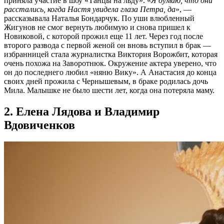
приняла участие в шоу «Танцы на льду». «
Я думаю, что они
расстались, когда Настя увидела глаза Петра, да
», —
рассказывала Наталья Бондарчук. По уши влюбленный
Жигунов не смог вернуть любимую и снова пришел к
Новиковой, с которой прожил еще 11 лет. Через год после
второго развода с первой женой он вновь вступил в брак —
избранницей стала журналистка Виктория Ворожбит, которая
очень похожа на Заворотнюк. Окружение актера уверено, что
он до последнего любил «няню Вику». А Анастасия до конца
своих дней прожила с Чернышевым, в браке родилась дочь
Мила. Малышке не было шести лет, когда она потеряла маму.
2. Елена Лядова и Владимир
Вдовиченков