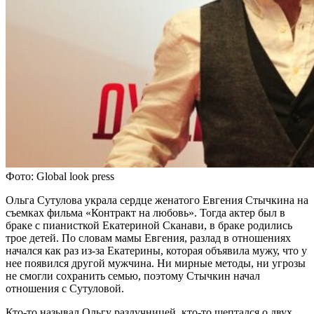
Фото: Global look press
Ольга Сутулова украла сердце женатого Евгения Стычкина на
съемках фильма «Контракт на любовь». Тогда актер был в
браке с пианисткой Екатериной Сканави, в браке родились
трое детей. По словам мамы Евгения, разлад в отношениях
начался как раз из-за Екатерины, которая объявила мужу, что у
нее появился другой мужчина. Ни мирные методы, ни угрозы
не смогли сохранить семью, поэтому Стычкин начал
отношения с Сутуловой.
Кто-то называл Ольгу разлучницей, кто-то шептался о двух