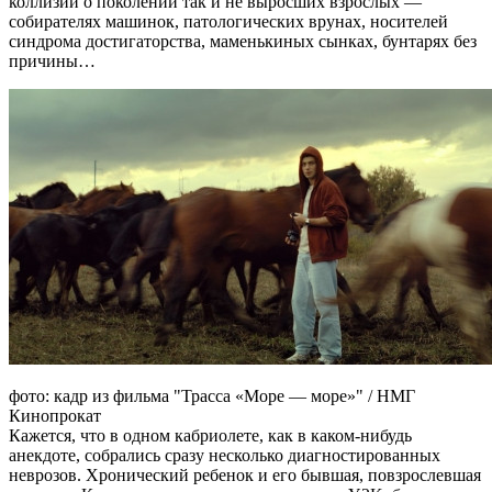
коллизий о поколении так и не выросших взрослых —
собирателях машинок, патологических врунах, носителей
синдрома достигаторства, маменькиных сынках, бунтарях без
причины…
фото: кадр из фильма "Трасса «Море — море»" / НМГ
Кинопрокат
Кажется, что в одном кабриолете, как в каком-нибудь
анекдоте, собрались сразу несколько диагностированных
неврозов. Хронический ребенок и его бывшая, повзрослевшая