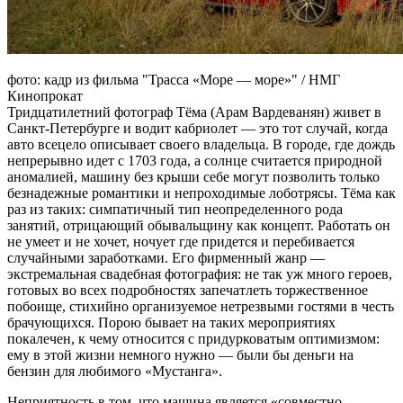
фото: кадр из фильма "Трасса «Море — море»" / НМГ
Кинопрокат
Тридцатилетний фотограф Тёма (Арам Вардеванян) живет в
Санкт-Петербурге и водит кабриолет — это тот случай, когда
авто всецело описывает своего владельца. В городе, где дождь
непрерывно идет с 1703 года, а солнце считается природной
аномалией, машину без крыши себе могут позволить только
безнадежные романтики и непроходимые лоботрясы. Тёма как
раз из таких: симпатичный тип неопределенного рода
занятий, отрицающий обывальщину как концепт. Работать он
не умеет и не хочет, ночует где придется и перебивается
случайными заработками. Его фирменный жанр —
экстремальная свадебная фотография: не так уж много героев,
готовых во всех подробностях запечатлеть торжественное
побоище, стихийно организуемое нетрезвыми гостями в честь
брачующихся. Порою бывает на таких мероприятиях
покалечен, к чему относится с придурковатым оптимизмом:
ему в этой жизни немного нужно — были бы деньги на
бензин для любимого «Мустанга».
Неприятность в том, что машина является «совместно