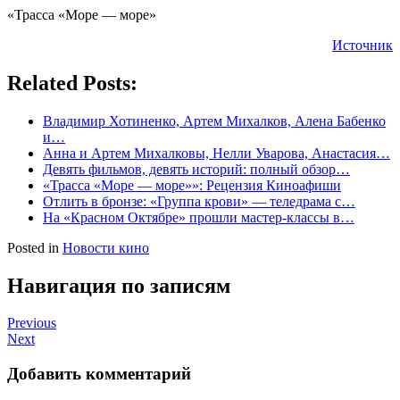
«Трасса «Море — море»
Источник
Related Posts:
Владимир Хотиненко, Артем Михалков, Алена Бабенко
и…
Анна и Артем Михалковы, Нелли Уварова, Анастасия…
Девять фильмов, девять историй: полный обзор…
«Трасса «Море — море»»: Рецензия Киноафиши
Отлить в бронзе: «Группа крови» — теледрама с…
На «Красном Октябре» прошли мастер-классы в…
Posted in
Новости кино
Навигация по записям
Previous
Next
Добавить комментарий