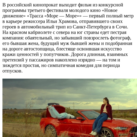
В российский кинопрокат выходит фильм из конкурсной
программы третьего фестиваля молодого кино «Новое
движение» «Трасса «Море — Море»» — первый полный метр
в карьере режиссера Ильи Храмова, отправившего своих
героев в автомобильный трип из Санкт-Петербурга в Сочи.
На красном кабриолете с севера на юг страны едет пестрая
компания: обаятельный, но забывший повзрослеть фотограф,
его бывшая жена, будущий муж бывшей жены и подобранная
на дороге автостопщица, блестяще освоившая искусство
кражи ценностей у попутчиков. Дорога длинная, взаимных
претензий у пассажиров накоплено изрядно — на том и
зиждется простая, но симпатичная комедия для периода
отпусков.