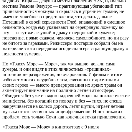
за двоих. Кира — девушка мечты поколения Y2K, буквально
местная Рамона Флауэрс — практикующая убегающий тип
привязанности: чмокнула и скрылась в утреннем тумане, не
имея ни малейшего представления, что делать дальше.
Потешный в своей серьезности Глеб, впадающий в смешное
бешенство, когда ему указывают на серебряную ложечку во
рту — и тут же лезущий в драку с перцовкой в кулачке;
поведение, прямо скажем, человека самолюбивого, но ни разу
не битого за гаражами. Режиссеры постарше собрали бы на
материале этого передвижного диспансера страшную драму о
нелепости зумеров.
Но «Трассу Море — Море», так уж вышло, делали сами
зумеры, и они видят в этих личностных «трещинках»
источник не раздражения, но очарования. И фильм в итоге
избегает многих неудобных тем, связанных с архетипами
своих героев — вместо препарирования их ярких травм он
акцентирует внимание на подлинно летней атмосфере.
Обходится без уже изрядно надоевшей моды на поколенческие
манифесты, без нотаций по поводу и без — тихо, не спеша
накручивается на колесо дорога, летят шутки, играет летняя
музыка от отечественных инди-фрешменов. И нет никаких
проблем, есть только Сочи как конечная точка приключения.
«Трасса Море — Море» в кинотеатрах с 9 июля