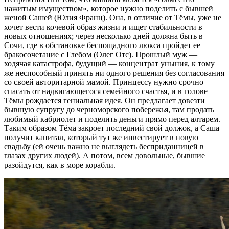
нажитым имуществом», которое нужно поделить с бывшей
женой Сашей (Юлия Франц). Она, в отличие от Тёмы, уже не
хочет вести кочевой образ жизни и ищет стабильности в
новых отношениях; через несколько дней должна быть в
Сочи, где в обстановке беспощадного люкса пройдет ее
бракосочетание с Глебом (Олег Отс). Прошлый муж —
ходячая катастрофа, будущий — концентрат уныния, к тому
же неспособный принять ни одного решения без согласования
со своей авторитарной мамой. Принцессу нужно срочно
спасать от надвигающегося семейного счастья, и в голове
Тёмы рождается гениальная идея. Он предлагает довезти
бывшую супругу до черноморского побережья, там продать
любимый кабриолет и поделить деньги прямо перед алтарем.
Таким образом Тёма закроет последний свой должок, а Саша
получит капитал, который тут же инвестирует в новую
свадьбу (ей очень важно не выглядеть бесприданницей в
глазах других людей). А потом, всем довольные, бывшие
разойдутся, как в море корабли.