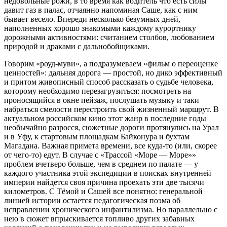
недовольные рожи, в то время как водитель что есть силы
давит газ в палас, отчаянно напоминая Саше, как с ним
бывает весело. Впереди несколько безумных дней,
наполненных хорошо знакомыми каждому курортнику
дорожными активностями: считанием столбов, любованием
природой и драками с дальнобойщиками.
Говорим «роуд-муви», а подразумеваем «фильм о переоценке
ценностей»: дальняя дорога — простой, но дико эффективный
и притом живописный способ рассказать о судьбе человека,
которому необходимо перезагрузиться: посмотреть на
проносящийся в окне пейзаж, послушать музыку и таки
набраться смелости перестроить свой жизненный маршрут. В
актуальном российском кино этот жанр в последние годы
необычайно разросся, сюжетные дороги протянулись на Урал
и в Уфу, к стартовым площадкам Байконура и бухтам
Магадана. Важная примета времени, все куда-то (или, скорее
от чего-то) едут. В случае с «Трассой «Море — Море»»
проблем вчетверо больше, чем в среднем по палате — у
каждого участника этой экспедиции в поисках внутренней
империи найдется своя причина проехать эти две тысячи
километров. С Тёмой и Сашей все понятно: генеральной
линией истории остается педагогическая поэма об
исправлении хронического инфантилизма. Но параллельно с
нею в сюжет впрыскивается топливо других забавных