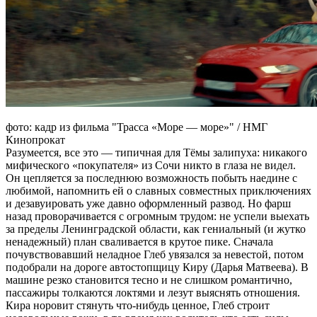
фото: кадр из фильма "Трасса «Море — море»" / НМГ
Кинопрокат
Разумеется, все это — типичная для Тёмы залипуха: никакого
мифического «покупателя» из Сочи никто в глаза не видел.
Он цепляется за последнюю возможность побыть наедине с
любимой, напомнить ей о славных совместных приключениях
и дезавуировать уже давно оформленный развод. Но фарш
назад проворачивается с огромным трудом: не успели выехать
за пределы Ленинградской области, как гениальный (и жутко
ненадежный) план сваливается в крутое пике. Сначала
почувствовавший неладное Глеб увязался за невестой, потом
подобрали на дороге автостопщицу Киру (Дарья Матвеева). В
машине резко становится тесно и не слишком романтично,
пассажиры толкаются локтями и лезут выяснять отношения.
Кира норовит стянуть что-нибудь ценное, Глеб строит