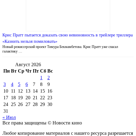
Крис Пратт пытается доказать свою невиновность в трейлере триллера
«Казнить нельзя помиловать»
Новый режиссерский проект Тимура Бекмамбетова. Крис Пратт уже спасал
галактику …
Август 2026
Пн
Вт
Ср
Чт
Пт
Сб
Вс
1
2
3
4
5
6
7
8
9
10
11
12
13
14
15
16
17
18
19
20
21
22
23
24
25
26
27
28
29
30
31
« Июл
Все права защищены © Новости кино
Любое копирование материалов с нашего ресурса разрешается