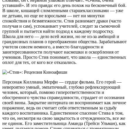
словами, он с нервной улыбкой отвечает: «Очень, очень
уставший». И это правда: его день похож на бесконечный бой.
В школе, кишащей сломленными старшеклассниками — уже
не детьми, но еще не взрослыми — нет ни минутки
спокойствия и безмятежности. Стив разнимает драки (часто
получая и сам), успокаивает учителей, следит за съемочной
группой и пытается найти подход к каждому подростку.
Школа для него — дело всей жизни, но не из-за амбиций и
грандиозных планов о преображении общества. Зарабатывают
учителя совсем немного, а вместо благодарности и
заинтересованности получают насмешки и оскорбления от
учеников. Просто Стив понимает, что школа — единственных
оплот для тех, от кого все отказались.
Персонаж Киллиана Мерфи — сердце фильма. Его герой —
невероятно умный, эмпатичный, глубоко рефлексирующий
человек, который, помимо гиперответственности и
обостренного чувства справедливости, страдает от осознания
своей вины. Закрытие интерната он воспринимает как личное
поражение, ведь он считает себя ответственным за судьбу
каждого воспитанника. Единственное спасение Стива в том,
что он, несмотря на свою закрытость и отчужденность, все же
не одинок. Его заместительница Аманда (Трейси Ульман), как
умеет, пытается помочь Стиву справиться с травматичным