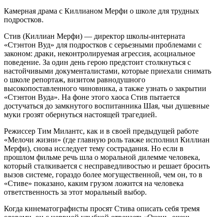
Камерная драма с Киллианом Мерфи о школе для трудных
подростков.
Стив (Киллиан Мерфи) — директор школы-интерната
«Стэнтон Вуд» для подростков с серьезными проблемами с
законом: драки, неконтролируемая агрессия, асоциальное
поведение. За один день герою предстоит столкнуться с
настойчивыми документалистами, которые приехали снимать
о школе репортаж, визитом равнодушного
высокопоставленного чиновника, а также узнать о закрытии
«Стэнтон Вуда». На фоне этого хаоса Стив пытается
достучаться до замкнутого воспитанника Шая, чьи душевные
муки грозят обернуться настоящей трагедией.
Режиссер Тим Милантс, как и в своей предыдущей работе
«Мелочи жизни» (где главную роль также исполнил Киллиан
Мерфи), снова исследует тему сострадания. Но если в
прошлом фильме речь шла о моральной дилемме человека,
который сталкивается с несправедливостью и решает бросить
вызов системе, гораздо более могущественной, чем он, то в
«Стиве» показано, каким грузом ложится на человека
ответственность за этот моральный выбор.
Когда кинематографисты просят Стива описать себя тремя