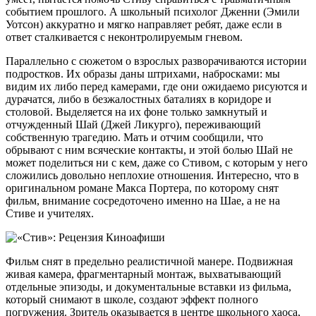
событием прошлого. А школьный психолог Дженни (Эмили
Уотсон) аккуратно и мягко направляет ребят, даже если в
ответ сталкивается с неконтролируемым гневом.
Параллельно с сюжетом о взрослых разворачиваются истории
подростков. Их образы даны штрихами, набросками: мы
видим их либо перед камерами, где они ожидаемо рисуются и
дурачатся, либо в безжалостных баталиях в коридоре и
столовой. Выделяется на их фоне только замкнутый и
отчужденный Шай (Джей Ликурго), переживающий
собственную трагедию. Мать и отчим сообщили, что
обрывают с ним всяческие контакты, и этой болью Шай не
может поделиться ни с кем, даже со Стивом, с которым у него
сложились довольно неплохие отношения. Интересно, что в
оригинальном романе Макса Портера, по которому снят
фильм, внимание сосредоточено именно на Шае, а не на
Стиве и учителях.
Фильм снят в предельно реалистичной манере. Подвижная
живая камера, фрагментарный монтаж, выхватывающий
отдельные эпизоды, и документальные вставки из фильма,
который снимают в школе, создают эффект полного
погружения. Зритель оказывается в центре школьного хаоса,