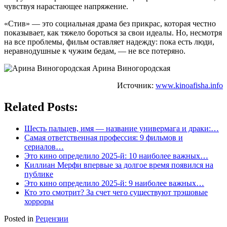
чувствуя нарастающее напряжение.
«Стив» — это социальная драма без прикрас, которая честно
показывает, как тяжело бороться за свои идеалы. Но, несмотря
на все проблемы, фильм оставляет надежду: пока есть люди,
неравнодушные к чужим бедам, — не все потеряно.
Арина Виногородская
Источник:
www.kinoafisha.info
Related Posts:
Шесть пальцев, имя — название универмага и драки:…
Самая ответственная профессия: 9 фильмов и
сериалов…
Это кино определило 2025-й: 10 наиболее важных…
Киллиан Мерфи впервые за долгое время появился на
публике
Это кино определило 2025-й: 9 наиболее важных…
Кто это смотрит? За счет чего существуют трэшовые
хорроры
Posted in
Рецензии