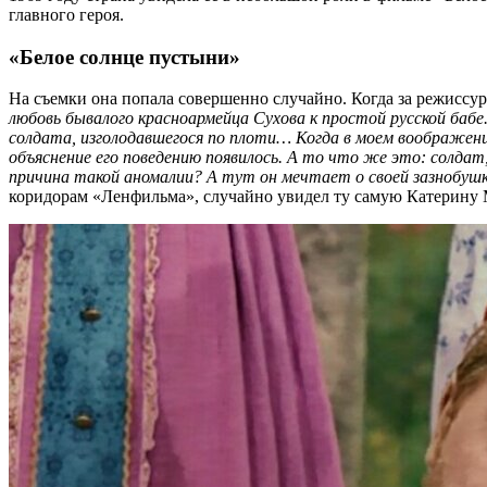
главного героя.
«Белое солнце пустыни»
На съемки она попала совершенно случайно. Когда за режиссу
любовь бывалого красноармейца Сухова к простой русской ба
солдата, изголодавшегося по плоти… Когда в моем воображе
объяснение его поведению появилось. А то что же это: солдат
причина такой аномалии? А тут он мечтает о своей зазнобушк
коридорам «Ленфильма», случайно увидел ту самую Катерину Ма