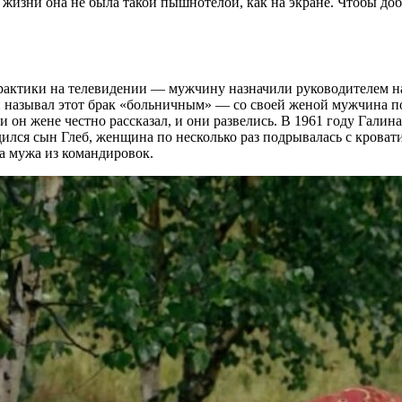
 в жизни она не была такой пышнотелой, как на экране. Чтобы д
практики на телевидении — мужчину назначили руководителем 
 Он называл этот брак «больничным» — со своей женой мужчина п
он жене честно рассказал, и они развелись. В 1961 году Галина
дился сын Глеб, женщина по несколько раз подрывалась с кровати
ла мужа из командировок.