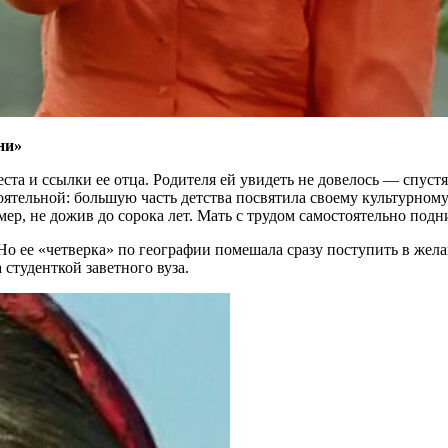
ни»
реста и ссылки ее отца. Родителя ей увидеть не довелось — спус
стоятельной: большую часть детства посвятила своему культурном
ер, не дожив до сорока лет. Мать с трудом самостоятельно подн
 Но ее «четверка» по географии помешала сразу поступить в же
 студенткой заветного вуза.