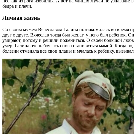
нее как из рога изобилия. А вот на улицах Лучай не узнавали:
бедра и плечи.
Личная жизнь
Со своим мужем Вячеславом Галина познакомилась во время 
друг о друге. Вячеслав тогда был женат, у него был ребенок.
умирают, потому и решили пожениться. О своей большой любви 
умер. Галина очень боялась снова становиться мамой. Когда ро
болезни отменяла все свои планы и мчалась к ребенку, вызыва