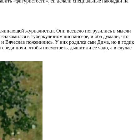
обавить «фигуристости», ей делали специальные накладки на
начинающей журналистки. Они всецело погрузились в мысли
ознакомился в туберкулезном диспансере, и оба думали, что
 и Вячеслав поженились. У них родился сын Дима, но в годик
 среди ночи, чтобы посмотреть, дышит ли ее чадо, а в случае