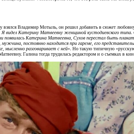
ру взялся Владимир Мотыль, он решил добавить в сюжет любовн
бе. Я видел Катерину Матвеевну женщиной кустодиевского типа.
нии появилась Катерина Матвеевна, Сухов перестал быть плак
, мужчина, постоянно находится при гареме, его представитель
е, мысленно разговаривает с ней
». Но такую типичную «русскую 
твеевну. Галина тогда трудилась редактором и о съемках в кино