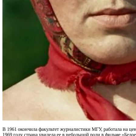
В 1961 окончила факультет журналистики МГУ, работала на ц
1969 году страна увидела ее в небольшой роли в фильме «Белое