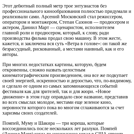
Этот дебютный полный метр трое энтузиастов без
профессионального кинообразования полностью придумали и
реализовали сами. Арсений Московский стал режиссером,
оператором и монтажером, Степан Сазонов — продюсером и
актером, Даниил Март — сценаристом, исполнителем
главной роли и продюсером, который, к слову, ради
производства фильма продал свою машину. В этом жесте,
кажется, и заключена вся суть «Ветра в голове»: он такой же
безрассудный, рискованный, а местами наивный, как и его
авторы.
При многих недостатках картины, которую, будем
откровенны, сложно назвать целостным
кинематографическим произведением, она все же подкупает
своей энергией, искренностью и дерзостью, что, по-видимому,
и сделало ее одним из самых запоминающихся событий
фестиваля как для зрителей, так и для жюри. «Новое
движение» в этом году оправдало свое название, представив
во всех смыслах молодое, местами еще зеленое кино,
неровности которого пока во многом сглаживаются за счет
харизмы своих создателей.
Помпей, Муму и Шакира — три кореша, которые
воссоединились после нескольких лет разлуки. Помпей
(Даниил Март) когда-то неожиданно уехал в США строить