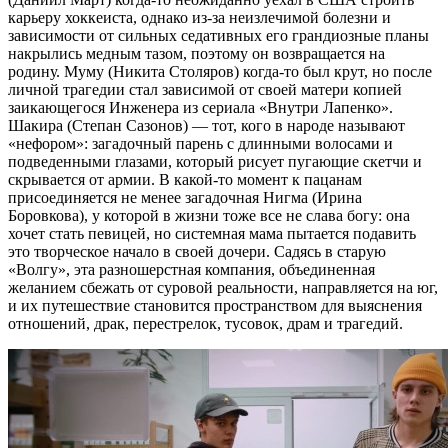
карьеру хоккеиста, однако из-за неизлечимой болезни и
зависимости от сильных седативных его грандиозные планы
накрылись медным тазом, поэтому он возвращается на
родину. Муму (Никита Столяров) когда-то был крут, но после
личной трагедии стал зависимой от своей матери копией
заикающегося Инженера из сериала «Внутри Лапенко».
Шакира (Степан Сазонов) — тот, кого в народе называют
«нефором»: загадочный парень с длинными волосами и
подведенными глазами, который рисует пугающие скетчи и
скрывается от армии. В какой-то момент к пацанам
присоединяется не менее загадочная Нигма (Ирина
Боровкова), у которой в жизни тоже все не слава богу: она
хочет стать певицей, но системная мама пытается подавить
это творческое начало в своей дочери. Садясь в старую
«Волгу», эта разношерстная компания, объединенная
желанием сбежать от суровой реальности, направляется на юг,
и их путешествие становится пространством для выяснения
отношений, драк, перестрелок, тусовок, драм и трагедий.