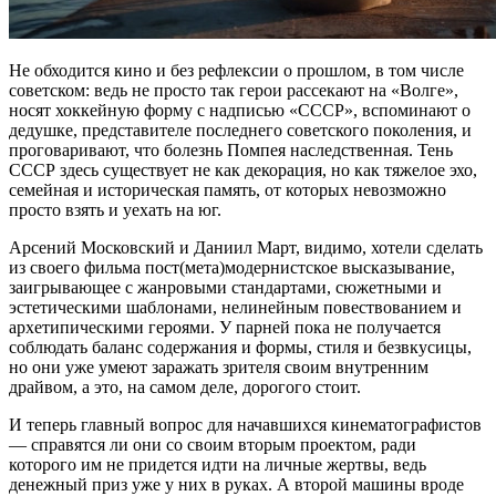
Не обходится кино и без рефлексии о прошлом, в том числе
советском: ведь не просто так герои рассекают на «Волге»,
носят хоккейную форму с надписью «СССР», вспоминают о
дедушке, представителе последнего советского поколения, и
проговаривают, что болезнь Помпея наследственная. Тень
СССР здесь существует не как декорация, но как тяжелое эхо,
семейная и историческая память, от которых невозможно
просто взять и уехать на юг.
Арсений Московский и Даниил Март, видимо, хотели сделать
из своего фильма пост(мета)модернистское высказывание,
заигрывающее с жанровыми стандартами, сюжетными и
эстетическими шаблонами, нелинейным повествованием и
архетипическими героями. У парней пока не получается
соблюдать баланс содержания и формы, стиля и безвкусицы,
но они уже умеют заражать зрителя своим внутренним
драйвом, а это, на самом деле, дорогого стоит.
И теперь главный вопрос для начавшихся кинематографистов
— справятся ли они со своим вторым проектом, ради
которого им не придется идти на личные жертвы, ведь
денежный приз уже у них в руках. А второй машины вроде