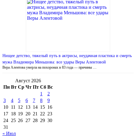
Нищее детство, тяжелый путь в актрисы, неудачная пластика и смерть
мужа Владимира Меньшова: все удары Веры Алентовой
Вера Алентова умерла на похоронах в 83 года — причины …
Август 2026
Пн
Вт
Ср
Чт
Пт
Сб
Вс
1
2
3
4
5
6
7
8
9
10
11
12
13
14
15
16
17
18
19
20
21
22
23
24
25
26
27
28
29
30
31
« Июл