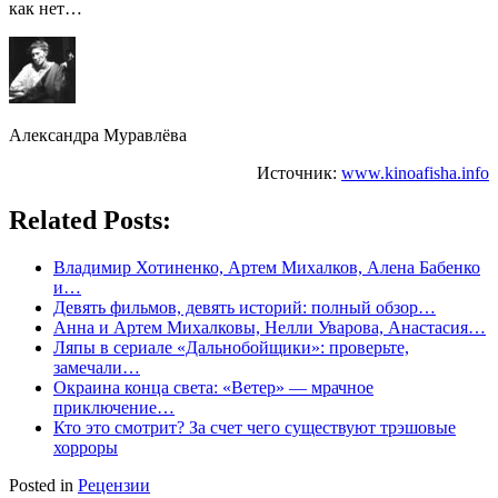
как нет…
Александра Муравлёва
Источник:
www.kinoafisha.info
Related Posts:
Владимир Хотиненко, Артем Михалков, Алена Бабенко
и…
Девять фильмов, девять историй: полный обзор…
Анна и Артем Михалковы, Нелли Уварова, Анастасия…
Ляпы в сериале «Дальнобойщики»: проверьте,
замечали…
Окраина конца света: «Ветер» — мрачное
приключение…
Кто это смотрит? За счет чего существуют трэшовые
хорроры
Posted in
Рецензии