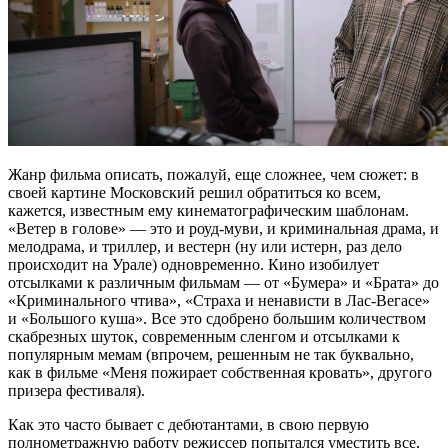
Жанр фильма описать, пожалуй, еще сложнее, чем сюжет: в
своей картине Московский решил обратиться ко всем,
кажется, известным ему кинематографическим шаблонам.
«Ветер в голове» — это и роуд-муви, и криминальная драма, и
мелодрама, и триллер, и вестерн (ну или истерн, раз дело
происходит на Урале) одновременно. Кино изобилует
отсылками к различным фильмам — от «Бумера» и «Брата» до
«Криминального чтива», «Страха и ненависти в Лас-Вегасе»
и «Большого куша». Все это сдобрено большим количеством
скабрезных шуток, современным сленгом и отсылками к
популярным мемам (впрочем, решенным не так буквально,
как в фильме «Меня пожирает собственная кровать», другого
призера фестиваля).
Как это часто бывает с дебютантами, в свою первую
полнометражную работу режиссер попытался уместить все,