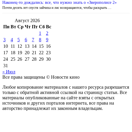
Наконец-то дождались: все, что нужно знать о «Зверополисе 2»
Почти десять лет спустя зайчиха и лис возвращаются, чтобы раскрыть …
Август 2026
Пн
Вт
Ср
Чт
Пт
Сб
Вс
1
2
3
4
5
6
7
8
9
10
11
12
13
14
15
16
17
18
19
20
21
22
23
24
25
26
27
28
29
30
31
« Июл
Все права защищены © Новости кино
Любое копирование материалов с нашего ресурса разрешается
только с обратной активной ссылкой на страницу статьи. Все
материалы опубликованные на сайте взяты с открытых
источников и других порталов интернета, все права на
авторство принадлежат их законным владельцам.