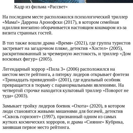
Кадр из фильма «Рассвет»
На последнем месте расположился психологический триллер
«Мама!» Даррена Аронофски (2017), в котором семейная
идиллия внезапно оборачивается настоящим кошмаром из-за
визита странных гостей.
В топ также вошли драма «Время» (2021), где группа туристов
застревает на загадочном пляже, детектив «Хостел» (2005),
раскритикованный за чрезмерную жестокость, и триллер «Дом
восковых фигур» (2005).
Легендарный хоррор «Пила 3» (2006) расположился на
шестом месте рейтинга, а пятерку лидеров открывает фэнтези
«Тринадцать привидений» (2001), где идеальный особняк
превращается в тюрьму с паранормальными явлениями. На
четвертой строчке находится культовый триллер «Поворот не
туда» (2003).
Замыкает тройку лидеров боевик «Охота» (2020), в котором
люди становятся живыми мишенями для богачей, детектив
«Сквозь горизонт» (1997), признанный одним из самых
жутких космических хорроров, и драма «Сияние» Кубрика,
занявшая первое место рейтинга.