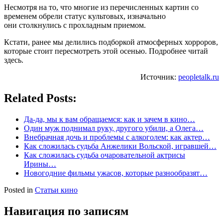
Несмотря на то, что многие из перечисленных картин со
временем обрели статус культовых, изначально
они столкнулись с прохладным приемом.
Кстати, ранее мы делились подборкой атмосферных хорроров,
которые стоит пересмотреть этой осенью. Подробнее читай
здесь.
Источник:
peopletalk.ru
Related Posts:
Да-да, мы к вам обращаемся: как и зачем в кино…
Один муж поднимал руку, другого убили, а Олега…
Внебрачная дочь и проблемы с алкоголем: как актер…
Как сложилась судьба Анжелики Вольской, игравшей…
Как сложилась судьба очаровательной актрисы
Ирины…
Новогодние фильмы ужасов, которые разнообразят…
Posted in
Статьи кино
Навигация по записям